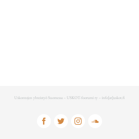
Uskontojen yhteistyö Suomessa – USKOT-foorumi ry –
info[at]uskot.fi
Facebook
Twitter
Instagram
Soundcloud