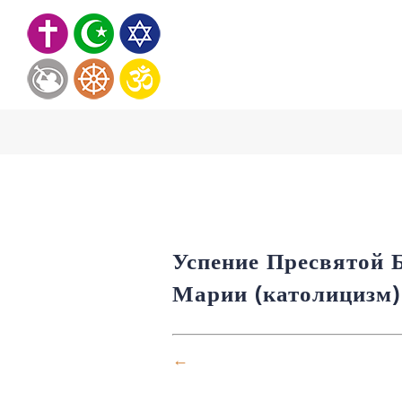
Skip
to
content
Успение Пресвятой Б
Марии (католицизм)
←