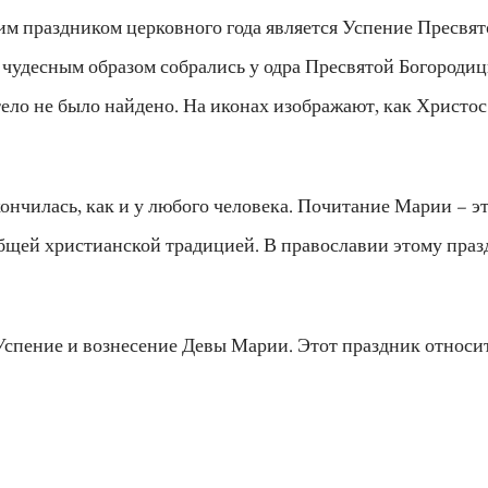
м праздником церковного года является Успение Пресвят
чудесным образом собрались у одра Пресвятой Богородиц
 тело не было найдено. На иконах изображают, как Христос
ончилась, как и у любого человека. Почитание Марии – эт
общей христианской традицией. В православии этому пра
Успение и вознесение Девы Марии. Этот праздник относи