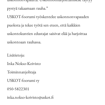
pystyä takaamaan rauha.”
USKOT-foorumi työskentelee uskonnonvapauden
puolesta ja tekee työtä sen eteen, että kaikkien
uskontokuntien edustajat saisivat elää ja harjoittaa
uskontoaan rauhassa.
Lisätietoja:
Inka Nokso-Koivisto
Toiminnanjohtaja
USKOT-foorumi ry
050-5822301
inka.nokso-koivisto@uskot.fi