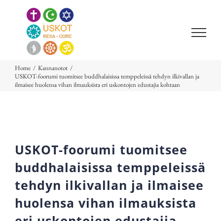
Skip
to
content
Home
/
Kannanotot
/
USKOT-foorumi tuomitsee buddhalaisissa temppeleissä tehdyn ilkivallan ja
ilmaisee huolensa vihan ilmauksista eri uskontojen edustajia kohtaan
USKOT-foorumi tuomitsee
buddhalaisissa temppeleissä
tehdyn ilkivallan ja ilmaisee
huolensa vihan ilmauksista
eri uskontojen edustajia