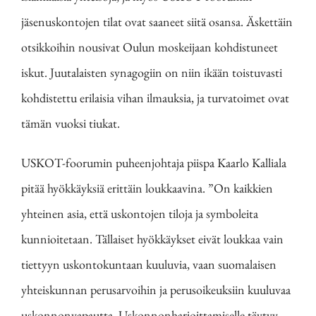
jäsenuskontojen tilat ovat saaneet siitä osansa. Äskettäin
otsikkoihin nousivat Oulun moskeijaan kohdistuneet
iskut. Juutalaisten synagogiin on niin ikään toistuvasti
kohdistettu erilaisia vihan ilmauksia, ja turvatoimet ovat
tämän vuoksi tiukat.
USKOT-foorumin puheenjohtaja piispa Kaarlo Kalliala
pitää hyökkäyksiä erittäin loukkaavina. ”On kaikkien
yhteinen asia, että uskontojen tiloja ja symboleita
kunnioitetaan. Tällaiset hyökkäykset eivät loukkaa vain
tiettyyn uskontokuntaan kuuluvia, vaan suomalaisen
yhteiskunnan perusarvoihin ja perusoikeuksiin kuuluvaa
uskonnonvapautta. Uskonnonharjoittamiselle täytyy