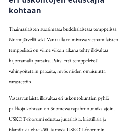
kohtaan
Thaimaalaisten suosimassa buddhalaisessa temppelissä
Nurmijärvellä sekä Vantaalla toimivassa vietnamilaisten
temppelissä on viime viikon aikana tehty ilkivaltaa
hajottamalla patsaita. Paitsi että temppeleissä
vahingoitettiin patsaita, myös niiden omaisuutta
varastettiin.
Vastaavanlaista ilkivaltaa eri uskontokuntien pyhiä
paikkoja kohtaan on Suomessa tapahtunut aika ajoin.
USKOT-foorumi edustaa juutalaisia, kristillisiä ja
islamilaisia yhteisöjä, ja myös USKOT-foorumin