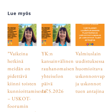
Lue myös
”Vaikeina
YK:n
Valmiuslain
hetkinä
kansainvälinen
uudistuksessa
meidän on
rauhanomaisen
huomioitava
pidettävä
yhteiselon
uskonnonvapaus
kiinni toisten
päivä
ja uskonnot
kunnioittamisesta”
16.5.2026
tuen antajina
– USKOT-
foorumin