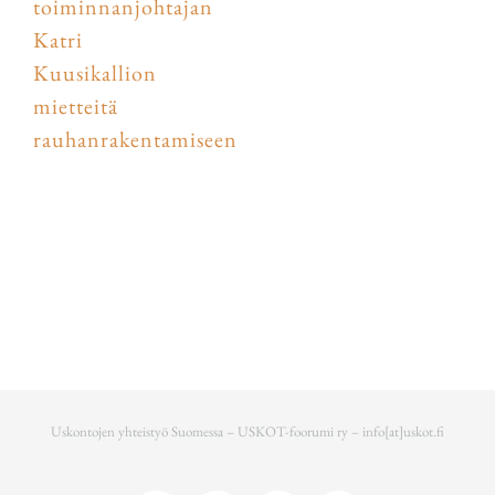
toiminnanjohtajan
Katri
Kuusikallion
mietteitä
rauhanrakentamiseen
Uskontojen yhteistyö Suomessa – USKOT-foorumi ry –
info[at]uskot.fi