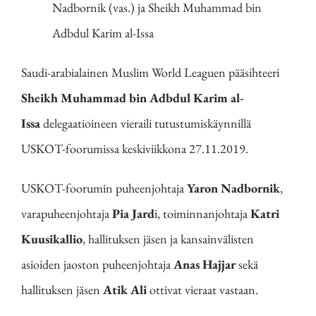
Nadbornik (vas.) ja Sheikh Muhammad bin
Adbdul Karim al-Issa
Saudi-arabialainen Muslim World Leaguen pääsihteeri
Sheikh Muhammad bin Adbdul Karim al-
Issa
delegaatioineen vieraili tutustumiskäynnillä
USKOT-foorumissa keskiviikkona 27.11.2019.
USKOT-foorumin puheenjohtaja
Yaron Nadbornik
,
varapuheenjohtaja
Pia Jard
i, toiminnanjohtaja
Katri
Kuusikallio
, hallituksen jäsen ja kansainvälisten
asioiden jaoston puheenjohtaja
Anas Hajjar
sekä
hallituksen jäsen
Atik Ali
ottivat vieraat vastaan.