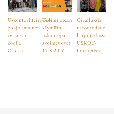
Uskontoyhteistyötoimijoiden
Tule
Oivalluksia
pohjoismainen
käymään –
uskontodialogist
verkosto
uskontojen
harjoittelussa
koolla
avoimet ovet
USKOT-
Oslossa
19.8.2026
foorumissa