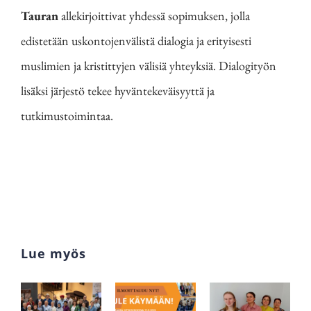
Tauran
allekirjoittivat yhdessä sopimuksen, jolla
edistetään uskontojenvälistä dialogia ja erityisesti
muslimien ja kristittyjen välisiä yhteyksiä. Dialogityön
lisäksi järjestö tekee hyväntekeväisyyttä ja
tutkimustoimintaa.
Lue myös