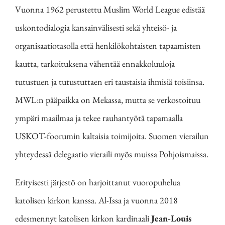
Vuonna 1962 perustettu Muslim World League edistää
uskontodialogia kansainvälisesti sekä yhteisö- ja
organisaatiotasolla että henkilökohtaisten tapaamisten
kautta, tarkoituksena vähentää ennakkoluuloja
tutustuen ja tutustuttaen eri taustaisia ihmisiä toisiinsa.
MWL:n pääpaikka on Mekassa, mutta se verkostoituu
ympäri maailmaa ja tekee rauhantyötä tapamaalla
USKOT-foorumin kaltaisia toimijoita. Suomen vierailun
yhteydessä delegaatio vieraili myös muissa Pohjoismaissa.
Erityisesti järjestö on harjoittanut vuoropuhelua
katolisen kirkon kanssa. Al-Issa ja vuonna 2018
edesmennyt katolisen kirkon kardinaali
Jean-Louis