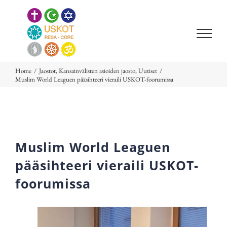
Skip
to
content
Home
/
Jaostot
,
Kansainvälisten asioiden jaosto
,
Uutiset
/
Muslim World Leaguen pääsihteeri vieraili USKOT-foorumissa
Muslim World Leaguen
pääsihteeri vieraili USKOT-
foorumissa