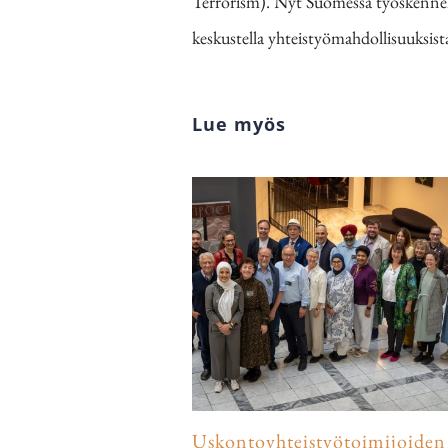
Terrorism). Nyt Suomessa työskennell
keskustella yhteistyömahdollisuuksi
Lue myös
Uskontoyhteistyötoimijoiden