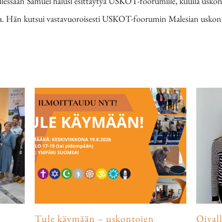
essään Samuel halusi esittäytyä USKOT-foorumille, kuulla uskonto
sta. Hän kutsui vastavuoroisesti USKOT-foorumin Malesian uskont
Tule käymään – uskontojen
Oival