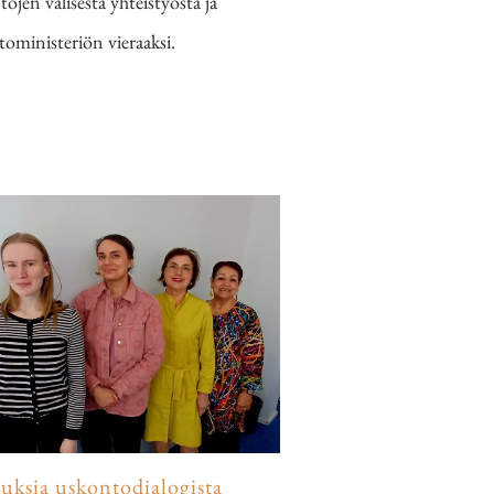
jen välisestä yhteistyöstä ja
oministeriön vieraaksi.
luksia uskontodialogista