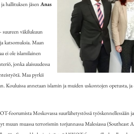
ja hallituksen jäsen
Anas
 – suureen väkilukuun
 ja katsomuksia. Maan
a ei ole islamilainen
teriö, jonka alaisuudessa
teistyötä. Maa pyrkii
. Kouluissa annetaan islamin ja muiden uskontojen opetusta, ja er
OT-foorumista Moskovassa suurlähetystössä työskennellessään ja vi
llyt muun muassa terrorismin torjunnassa Malesiassa (Southeast 