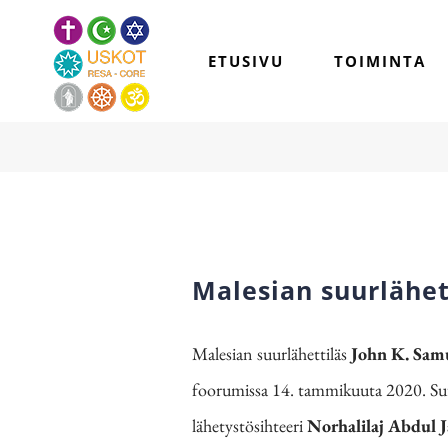
Skip
to
ETUSIVU
TOIMINTA
content
Malesian suurlähet
Malesian suurlähettiläs
John K. Sam
foorumissa 14. tammikuuta 2020. Suu
lähetystösihteeri
Norhalilaj Abdul Ja