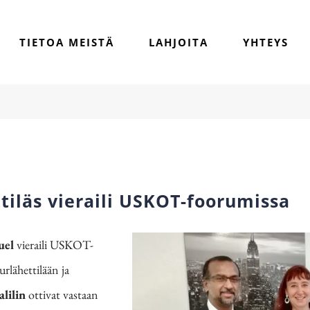
TIETOA MEISTÄ
LAHJOITA
YHTEYS
tiläs vieraili USKOT-foorumissa
uel
vieraili USKOT-
rlähettilään ja
lilin
ottivat vastaan