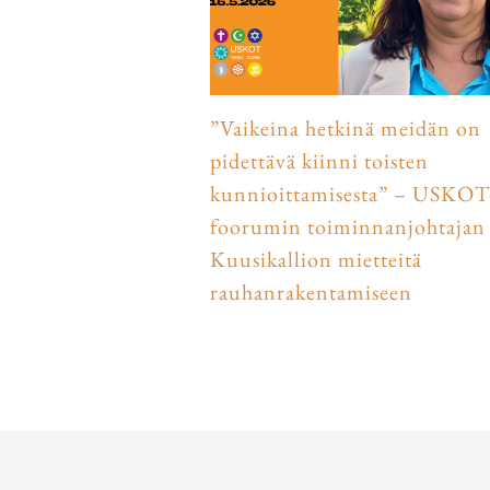
”Vaikeina hetkinä meidän on
pidettävä kiinni toisten
kunnioittamisesta” – USKOT
foorumin toiminnanjohtajan 
Kuusikallion mietteitä
rauhanrakentamiseen