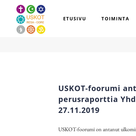
Skip
to
ETUSIVU
TOIMINTA
content
USKOT-foorumi ant
perusraporttia Yh
27.11.2019
USKOT-foorumi on antanut ulkominis