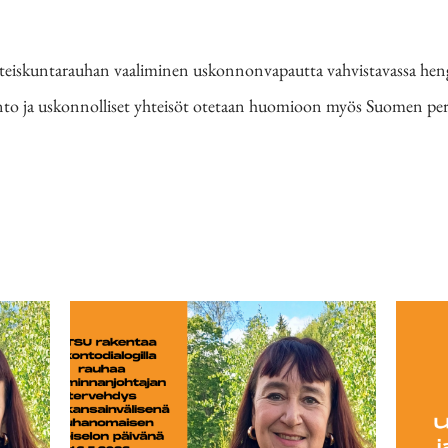
iskuntarauhan vaaliminen uskonnonvapautta vahvistavassa heng
onto ja uskonnolliset yhteisöt otetaan huomioon myös Suomen per