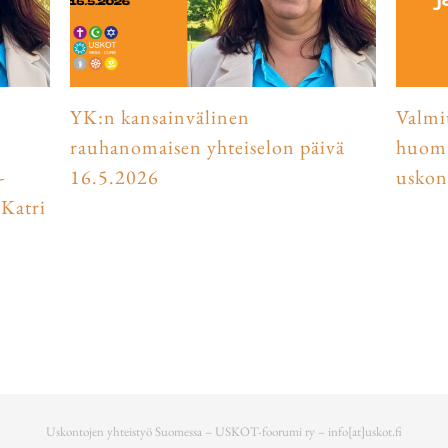
YK:n kansainvälinen
Valmi
rauhanomaisen yhteiselon päivä
huomi
-
16.5.2026
uskon
Katri
Uskontojen yhteistyö Suomessa – USKOT-foorumi ry –
info[at]uskot.fi