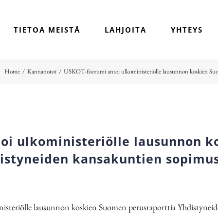
TIETOA MEISTÄ
LAHJOITA
YHTEYS
Home
/
Kannanotot
/
USKOT-foorumi antoi ulkoministeriölle lausunnon koskien Suo
oi ulkoministeriölle lausunnon 
distyneiden kansakuntien sopimus
teriölle lausunnon koskien Suomen perusraporttia Yhdistyneid