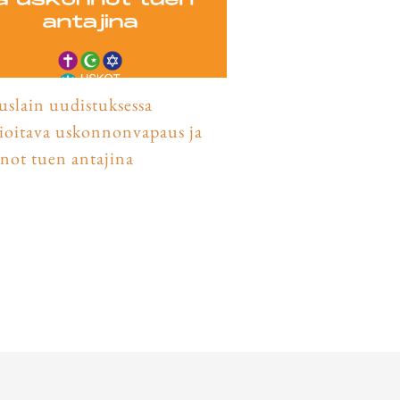
uslain uudistuksessa
oitava uskonnonvapaus ja
not tuen antajina