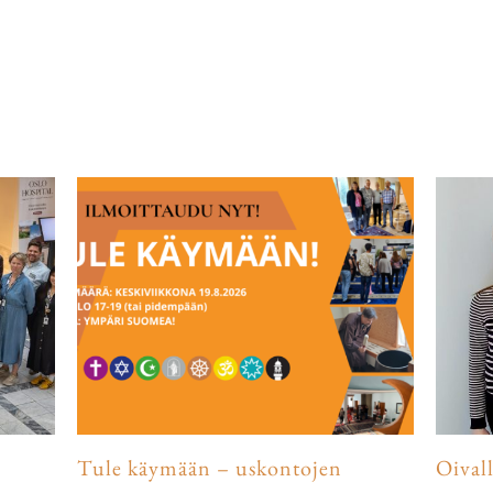
Tule käymään – uskontojen
Oival