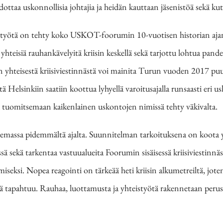
tiedottaa uskonnollisia johtajia ja heidän kauttaan jäsenistöä sekä k
eistyötä on tehty koko USKOT-foorumin 10-vuotisen historian a
 yhteisiä rauhankävelyitä kriisin keskellä sekä tarjottu lohtua pand
 yhteisestä kriisiviestinnästä voi mainita Turun vuoden 2017 p
 Helsinkiin saatiin koottua lyhyellä varoitusajalla runsaasti eri 
ä tuomitsemaan kaikenlainen uskontojen nimissä tehty väkivalta.
o olemassa pidemmältä ajalta. Suunnitelman tarkoituksena on koota
issä sekä tarkentaa vastuualueita Foorumin sisäisessä kriisiviestinnäs
amiseksi. Nopea reagointi on tärkeää heti kriisin alkumetreiltä, jo
apahtuu. Rauhaa, luottamusta ja yhteistyötä rakennetaan perusarje