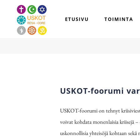
Skip
to
ETUSIVU
TOIMINTA
content
USKOT-foorumi vara
USKOT-foorumi on tehnyt kriisiviesti
voivat kohdata monenlaisia kriisejä – 
uskonnollisia yhteisöjä kohtaan sekä 