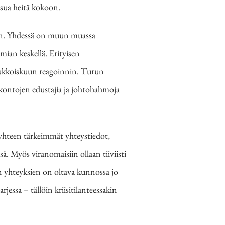
utsua heitä kokoon.
jan. Yhdessä on muun muassa
emian keskellä. Erityisen
uukkoiskuun reagoinnin. Turun
uskontojen edustajia ja johtohahmoja
 yhteen tärkeimmät yhteystiedot,
sä. Myös viranomaisiin ollaan tiiviisti
ten yhteyksien on oltava kunnossa jo
ssa – tällöin kriisitilanteessakin