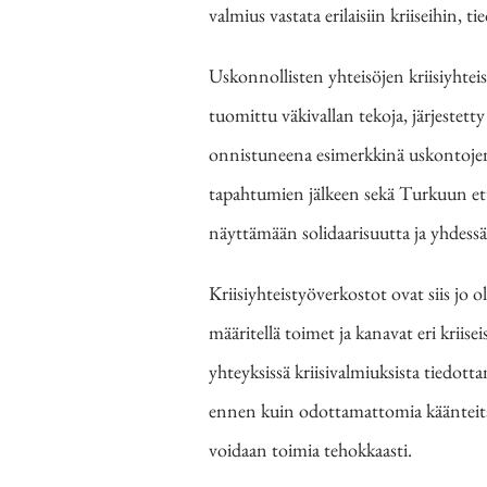
valmius vastata erilaisiin kriiseihin, 
Uskonnollisten yhteisöjen kriisiyht
tuomittu väkivallan tekoja, järjestetty
onnistuneena esimerkkinä uskontojen
tapahtumien jälkeen sekä Turkuun että
näyttämään solidaarisuutta ja yhdess
Kriisiyhteistyöverkostot ovat siis j
määritellä toimet ja kanavat eri kriise
yhteyksissä kriisivalmiuksista tiedott
ennen kuin odottamattomia käänteitä t
voidaan toimia tehokkaasti.