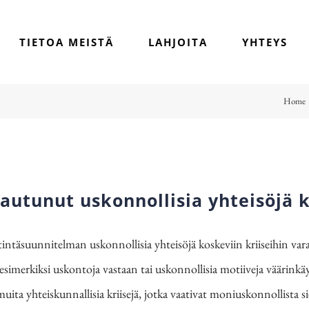
TIETOA MEISTÄ
LAHJOITA
YHTEYS
Home
utunut uskonnollisia yhteisöjä k
ntäsuunnitelman uskonnollisia yhteisöjä koskeviin kriiseihin var
esimerkiksi uskontoja vastaan tai uskonnollisia motiiveja väärinkäytt
muita yhteiskunnallisia kriisejä, jotka vaativat moniuskonnollist