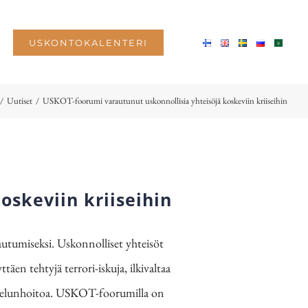
USKONTOKALENTERI
/
Uutiset
/
USKOT-foorumi varautunut uskonnollisia yhteisöjä koskeviin kriiseihin
oskeviin kriiseihin
autumiseksi. Uskonnolliset yhteisöt
äen tehtyjä terrori-iskuja, ilkivaltaa
a sielunhoitoa. USKOT-foorumilla on