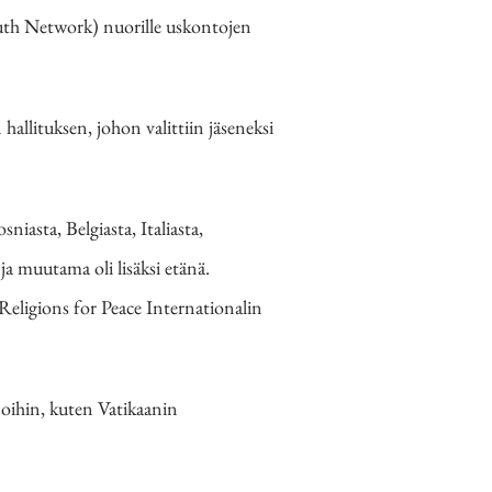
th Network) nuorille uskontojen
llituksen, johon valittiin jäseneksi
iasta, Belgiasta, Italiasta,
 ja muutama oli lisäksi etänä.
eligions for Peace Internationalin
joihin, kuten Vatikaanin