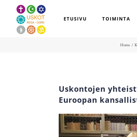
Skip
to
ETUSIVU
TOIMINTA
content
Home
/
K
Uskontojen yhteist
Euroopan kansallis