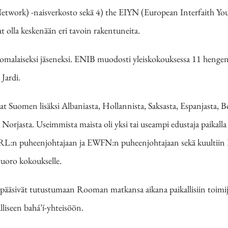
ork) -naisverkosto sekä 4) the EIYN (European Interfaith You
at olla keskenään eri tavoin rakentuneita.
laiseksi jäseneksi. ENIB muodosti yleiskokouksessa 11 hengen ha
Jardi.
t Suomen lisäksi Albaniasta, Hollannista, Saksasta, Espanjasta, Bosn
a Norjasta. Useimmista maista oli yksi tai useampi edustaja paikalla
RL:n puheenjohtajaan ja EWFN:n puheenjohtajaan sekä kuultiin R
oro kokoukselle.
io pääsivät tutustumaan Rooman matkansa aikana paikallisiin toimi
liseen bahá’í-yhteisöön.