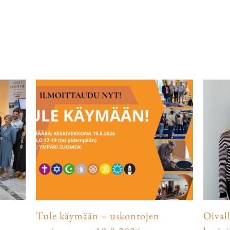
Tule käymään – uskontojen
Oival