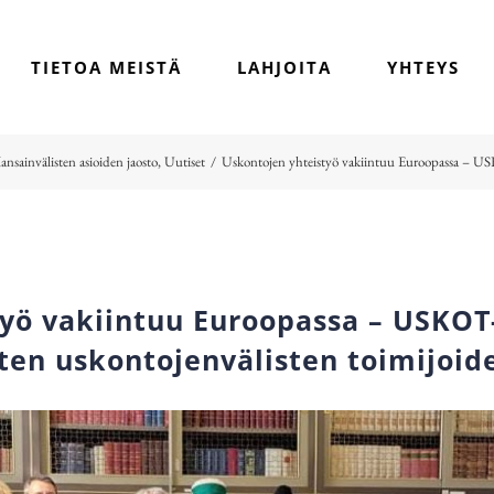
TIETOA MEISTÄ
LAHJOITA
YHTEYS
ansainvälisten asioiden jaosto
,
Uutiset
/
Uskontojen yhteistyö vakiintuu Euroopassa – USK
yö vakiintuu Euroopassa – USKOT
ten uskontojenvälisten toimijoid