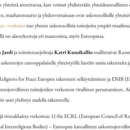
n yhteistä annettavaa, kun voimat yhdistetään yhteiskunnallisten 
, maahanmuutto ja yhdenvertaisuus ovat uskonnollisille yhteisöil
ace –verkosto
tuo yhteen uskonnollisia toimijoita ympäri maailmaa
llä on alaverkostoja eri maanosissa, myös Euroopassa.
a Jardi
ja toiminnanjohtaja
Katri Kuusikallio
osallistuivat Roo
uskontojen eurooppalaiselle yhteistyölle luotiin uusia rakenteita 
 Religions for Peace Europen rakenteen selkiyttäminen ja ENIB (E
ntojenvälisten toimijoiden verkoston virallinen perustaminen. Ai
tiin uusi yhdistys uudella rakenteella.
ljä rinnakkaista verkostoa: 1) the ECRL (European Council of Reli
l Interreligious Bodies) – Euroopan kansallisten uskontojenvälis