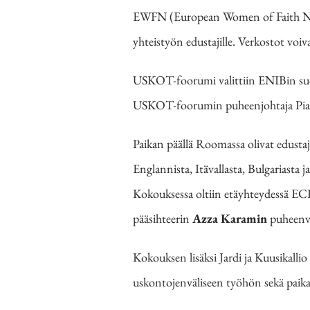
EWFN (European Women of Faith Netw
yhteistyön edustajille. Verkostot voiv
USKOT-foorumi valittiin ENIBin suoma
USKOT-foorumin puheenjohtaja Pia 
Paikan päällä Roomassa olivat edustaja
Englannista, Itävallasta, Bulgariasta j
Kokouksessa oltiin etäyhteydessä EC
pääsihteerin
Azza Karamin
puheenvu
Kokouksen lisäksi Jardi ja Kuusikall
uskontojenväliseen työhön sekä paikal