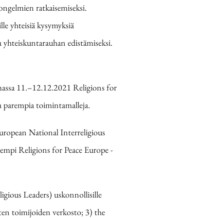
ongelmien ratkaisemiseksi.
le yhteisiä kysymyksiä
 yhteiskuntarauhan edistämiseksi.
massa 11.–12.12.2021 Religions for
ja parempia toimintamalleja.
uropean National Interreligious
empi Religions for Peace Europe -
gious Leaders) uskonnollisille
ten toimijoiden verkosto; 3) the