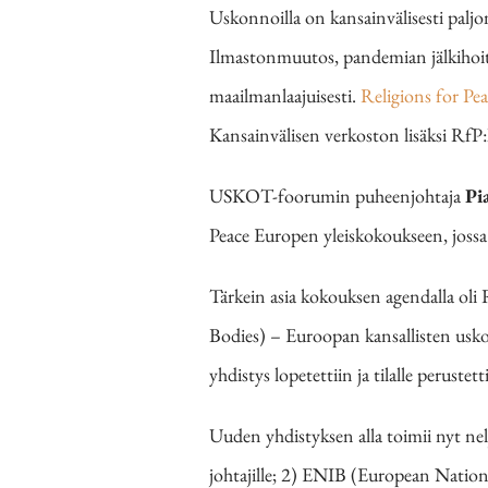
Uskonnoilla on kansainvälisesti paljo
Ilmastonmuutos, pandemian jälkihoito
maailmanlaajuisesti.
Religions for Pe
Kansainvälisen verkoston lisäksi RfP:
USKOT-foorumin puheenjohtaja
Pi
Peace Europen yleiskokoukseen, jossa 
Tärkein asia kokouksen agendalla oli
Bodies) – Euroopan kansallisten usko
yhdistys lopetettiin ja tilalle perustet
Uuden yhdistyksen alla toimii nyt ne
johtajille; 2) ENIB (European Nationa