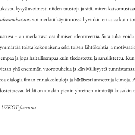
ksista, kysyä avoimesti niiden taustoja ja sitä, miten katsomustaan 
eudenmukaisuus
voi merkitä käytännössä hyvinkin eri asiaa kuin toi
ustuva
–
on merkittävä osa ihmisen identiteettiä. Siitä tulisi voida
 ymmärtää toista kokonaisena sekä toisen lähtökohtia ja motivaatioit
paa ja jopa haitallisempaa kuin tiedostettu ja sanallistettu. Kun
rvitaan yhä enemmän vuoropuhelua ja kärsivällisyyttä tunnistamaa
oa dialogia ilman ennakkoluuloja ja hätäisesti annettuja leimoja.
odostettaessa. Mikä on ainakin pienin yhteinen nimittäjä kussakin t
a, USKOT-foorumi