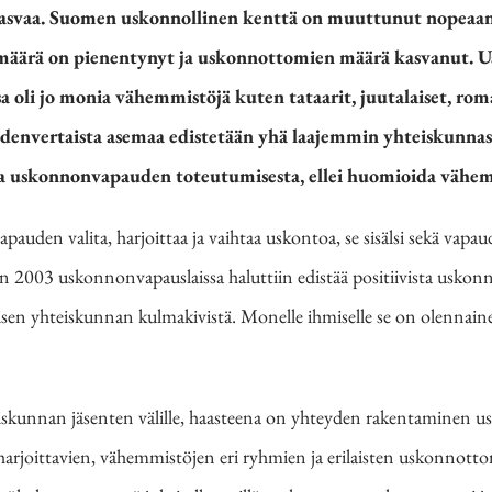
kasvaa. Suomen uskonnollinen kenttä on muuttunut nopeaan t
äärä on pienentynyt ja uskonnottomien määrä kasvanut. 
a oli jo monia vähemmistöjä kuten tataarit, juutalaiset, roma
envertaista asemaa edistetään yhä laajemmin yhteiskunna
ja uskonnonvapauden toteutumisesta, ellei huomioida vähe
pauden valita, harjoittaa ja vaihtaa uskontoa, se sisälsi sekä va
 2003 uskonnonvapauslaissa haluttiin edistää positiivista uskon
n yhteiskunnan kulmakivistä. Monelle ihmiselle se on olennainen 
kunnan jäsenten välille,
haasteena on yhteyden rakentaminen us
 harjoittavien, vähemmistöjen eri ryhmien
ja erilaisten uskonnottom