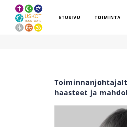
Skip
to
ETUSIVU
TOIMINTA
content
Toiminnanjohtajal
haasteet ja mahdo