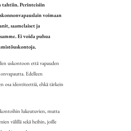
ahtiin. Perinteisiin
Uskonnonvapauslain voimaan
nit, saamelaiset ja
ssamme. Ei voida puhua
mmistöuskontoja.
pauden uskontoon että vapauden
nonvapautta.
Edelleen
osa identiteettiä, ehkä tärkein
kontoihin lukeutuvien, mutta
ien välillä sekä heihin, joille