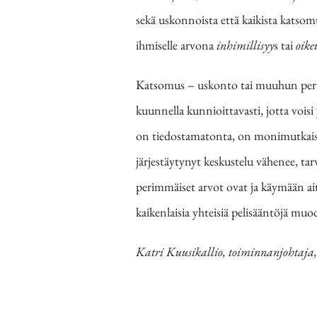
sekä uskonnoista että kaikista katsomu
ihmiselle arvona
inhimillisyy
s tai
oik
Katsomus
– uskonto tai muuhun per
kuunnella kunnioittavasti, jotta voisi
on tiedostamatonta, on monimutkaisem
järjestäytynyt keskustelu vähenee, ta
perimmäiset arvot ovat ja käymään ait
kaikenlaisia yhteisiä pelisääntöjä mu
Katri Kuusikallio, toiminnanjohtaj