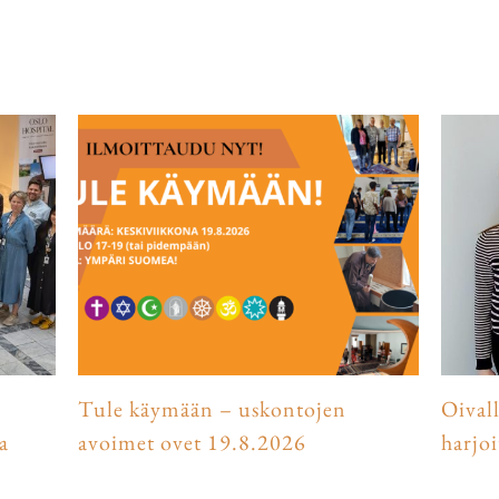
Tule käymään – uskontojen
Oival
a
avoimet ovet 19.8.2026
harjo