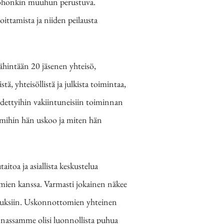
i johonkin muuhun perustuva.
oittamista ja niiden peilausta
ähintään 20 jäsenen yhteisö,
ä, yhteisöllistä ja julkista toimintaa,
idettyihin vakiintuneisiin toiminnan
, mihin hän uskoo ja miten hän
toa ja asiallista keskustelua
en kanssa. Varmasti jokainen näkee
euksiin. Uskonnottomien yhteinen
kunnassamme olisi luonnollista puhua