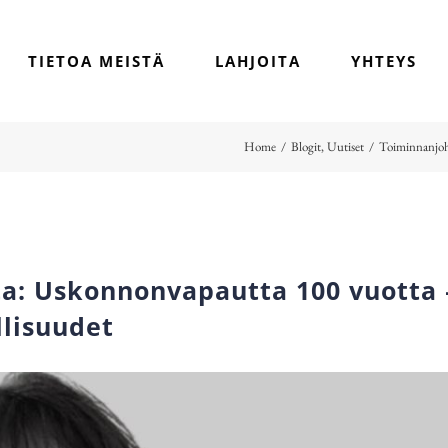
TIETOA MEISTÄ
LAHJOITA
YHTEYS
Home
/
Blogit
,
Uutiset
/
Toiminnanjoh
ta: Uskonnonvapautta 100 vuotta
llisuudet