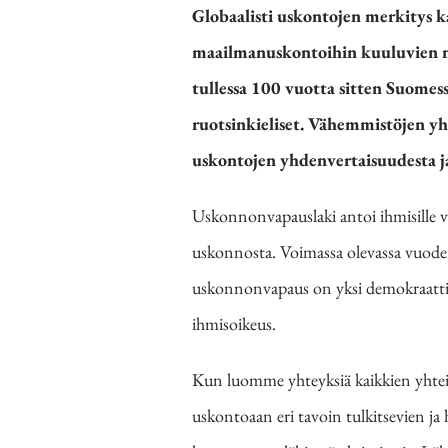
Globaalisti uskontojen merkitys 
maailmanuskontoihin kuuluvien m
tullessa 100 vuotta
sitten Suomess
ruotsinkieliset.
Vähemmistöjen yhd
uskontojen yhdenvertaisuudesta 
Uskonnonvapauslaki antoi ihmisille va
uskonnosta. Voimassa olevassa vuoden
uskonnonvapaus on yksi demokraattise
ihmisoikeus.
Kun luomme yhteyksiä kaikkien yhteis
uskontoaan eri tavoin tulkitsevien ja