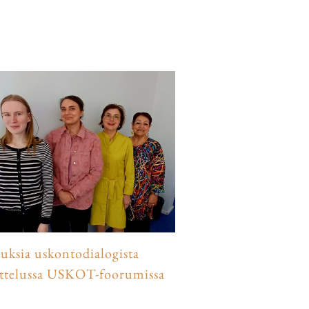
luksia uskontodialogista
ittelussa USKOT-foorumissa