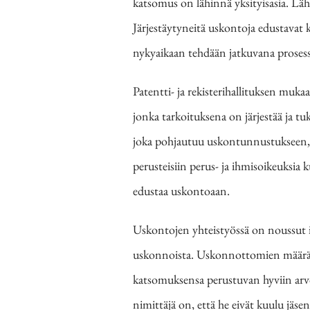
katsomus on lähinnä yksityisasia. Lä
Järjestäytyneitä uskontoja edustavat k
nykyaikaan tehdään jatkuvana prosess
Patentti- ja rekisterihallituksen mu
jonka
tarkoituksena on järjestää ja tu
joka pohjautuu uskontunnustukseen, p
perusteisiin perus- ja ihmisoikeuksia 
edustaa uskontoaan.
Uskontojen yhteistyössä on noussut il
uskonnoista. Uskonnottomien määrän
katsomuksensa perustuvan hyviin arv
nimittäjä on, että he eivät kuulu jäse