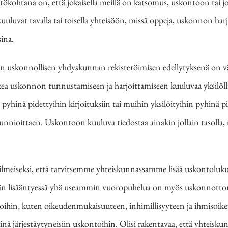
htökohtana
on, että jokaisella meillä on katsomus, uskontoon ta
uuluvat tavalla tai toisella yhteisöön, missä oppeja, uskonnon harj
ina.
kaan uskonnollisen yhdyskunnan rekisteröimisen edellytyksenä on v
kea uskonnon tunnustamiseen ja harjoittamiseen kuuluvaa yksilöllist
yhinä pidettyihin kirjoituksiin tai muihin yksilöityihin pyhinä p
kunnioittaen.
Uskontoon kuuluva tiedostaa ainakin jollain tasolla
meiseksi, että tarvitsemme yhteiskunnassamme lisää uskontolukutai
 lisääntyessä yhä useammin vuoropuhelua on myös uskonnottomi
oihin, kuten oikeudenmukaisuuteen, inhimillisyyteen
ja ihmisoik
ninä järjestäytyneisiin uskontoihin. Olisi rakentavaa, että yhteis