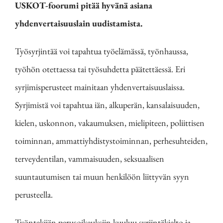
USKOT-foorumi pitää hyvänä asiana
yhdenvertaisuuslain uudistamista.
Työsyrjintää voi tapahtua työelämässä, työnhaussa,
työhön otettaessa tai työsuhdetta päätettäessä. Eri
syrjimisperusteet mainitaan yhdenvertaisuuslaissa.
Syrjimistä voi tapahtua iän, alkuperän, kansalaisuuden,
kielen, uskonnon, vakaumuksen, mielipiteen, poliittisen
toiminnan, ammattiyhdistystoiminnan, perhesuhteiden,
terveydentilan, vammaisuuden, seksuaalisen
suuntautumisen tai muun henkilöön liittyvän syyn
perusteella.
Työntekijän perusoikeuksiin kuuluu syrjintäkielto ja