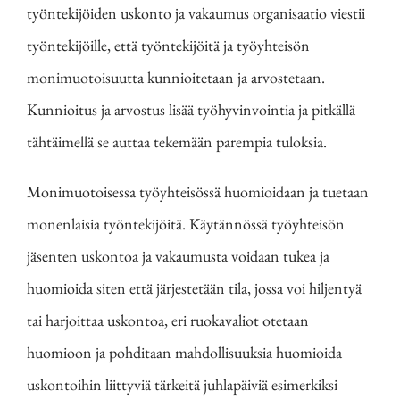
työntekijöiden uskonto ja vakaumus organisaatio viestii
työntekijöille, että työntekijöitä ja työyhteisön
monimuotoisuutta kunnioitetaan ja arvostetaan.
Kunnioitus ja arvostus lisää työhyvinvointia ja pitkällä
tähtäimellä se auttaa tekemään parempia tuloksia.
Monimuotoisessa työyhteisössä huomioidaan ja tuetaan
monenlaisia työntekijöitä. Käytännössä työyhteisön
jäsenten uskontoa ja vakaumusta voidaan tukea ja
huomioida siten että järjestetään tila, jossa voi hiljentyä
tai harjoittaa uskontoa, eri ruokavaliot otetaan
huomioon ja pohditaan mahdollisuuksia huomioida
uskontoihin liittyviä tärkeitä juhlapäiviä esimerkiksi