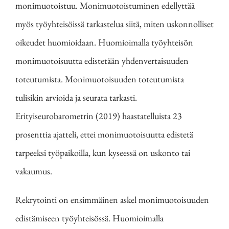
monimuotoistuu. Monimuotoistuminen edellyttää
myös työyhteisöissä tarkastelua siitä, miten uskonnolliset
oikeudet huomioidaan. Huomioimalla työyhteisön
monimuotoisuutta edistetään yhdenvertaisuuden
toteutumista. Monimuotoisuuden toteutumista
tulisikin arvioida ja seurata tarkasti.
Erityiseurobarometrin (2019) haastatelluista 23
prosenttia ajatteli, ettei monimuotoisuutta edistetä
tarpeeksi työpaikoilla, kun kyseessä on uskonto tai
vakaumus.
Rekrytointi on ensimmäinen askel monimuotoisuuden
edistämiseen työyhteisössä. Huomioimalla