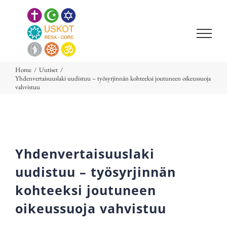
Skip
to
content
Home
/
Uutiset
/
Yhdenvertaisuuslaki uudistuu – työsyrjinnän kohteeksi joutuneen oikeussuoja
vahvistuu
Yhdenvertaisuuslaki
uudistuu – työsyrjinnän
kohteeksi joutuneen
oikeussuoja vahvistuu