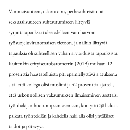
Vammaisuuteen, uskontoon, perhesuhteisiin tai
seksuaalisuuteen suhtautumiseen liittyviä
syrjintätapauksia tulee edelleen vain harvoin
työsuojeluviranomaisen tietoon, ja näihin liittyviä
tapauksia oli suhteellisen vähän arvioiduista tapauksista.
Kuitenkin erityiseurobarometrin (2019) mukaan 12
prosenttia haastatelluista piti epämiellyttävä ajatuksena
sitä, että kollega olisi muslimi ja 42 prosenttia ajatteli,
että uskonnollisen vakaumuksen ilmaiseminen asettaisi
työnhakijan huonompaan asemaan, kun yrittäjä haluaisi
palkata työntekijän ja kahdella hakijalla olisi yhtäläiset
taidot ja pätevyys.