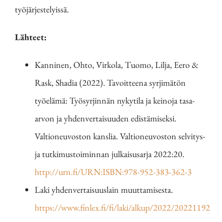
työjärjestelyissä.
Lähteet:
Kanninen, Ohto, Virkola, Tuomo, Lilja, Eero &
Rask, Shadia (2022). Tavoitteena syrjimätön
työelämä: Työsyrjinnän nykytila ja keinoja tasa-
arvon ja yhdenvertaisuuden edistämiseksi.
Valtioneuvoston kanslia. Valtioneuvoston selvitys-
ja tutkimustoiminnan julkaisusarja 2022:20.
http://urn.fi/URN:ISBN:978-952-383-362-3
Laki yhdenvertaisuuslain muuttamisesta.
https://www.finlex.fi/fi/laki/alkup/2022/20221192