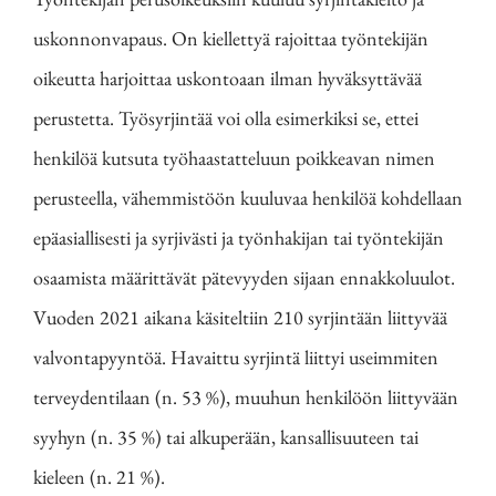
uskonnonvapaus. On kiellettyä rajoittaa työntekijän
oikeutta harjoittaa uskontoaan ilman hyväksyttävää
perustetta. Työsyrjintää voi olla esimerkiksi se, ettei
henkilöä kutsuta työhaastatteluun poikkeavan nimen
perusteella, vähemmistöön kuuluvaa henkilöä kohdellaan
epäasiallisesti ja syrjivästi ja työnhakijan tai työntekijän
osaamista määrittävät pätevyyden sijaan ennakkoluulot.
Vuoden 2021 aikana käsiteltiin 210 syrjintään liittyvää
valvontapyyntöä. Havaittu syrjintä liittyi useimmiten
terveydentilaan (n. 53 %), muuhun henkilöön liittyvään
syyhyn (n. 35 %) tai alkuperään, kansallisuuteen tai
kieleen (n. 21 %).