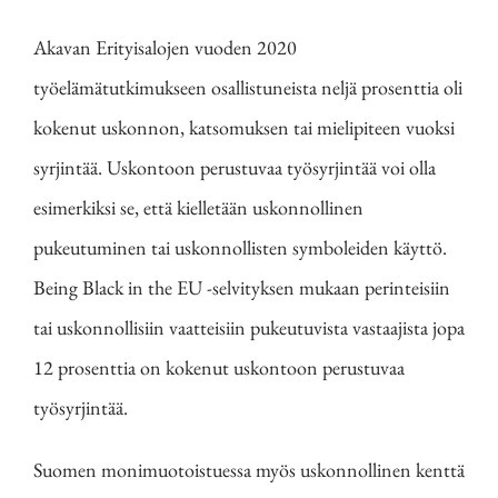
Akavan Erityisalojen vuoden 2020
työelämätutkimukseen osallistuneista neljä prosenttia oli
kokenut uskonnon, katsomuksen tai mielipiteen vuoksi
syrjintää. Uskontoon perustuvaa työsyrjintää voi olla
esimerkiksi se, että kielletään uskonnollinen
pukeutuminen tai uskonnollisten symboleiden käyttö.
Being Black in the EU -selvityksen mukaan perinteisiin
tai uskonnollisiin vaatteisiin pukeutuvista vastaajista jopa
12 prosenttia on kokenut uskontoon perustuvaa
työsyrjintää.
Suomen monimuotoistuessa myös uskonnollinen kenttä