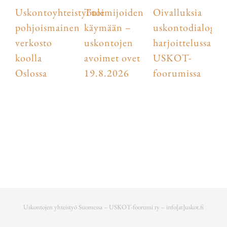
Uskontoyhteistyötoimijoiden
Tule
Oivalluksia
pohjoismainen
käymään –
uskontodialogist
verkosto
uskontojen
harjoittelussa
koolla
avoimet ovet
USKOT-
Oslossa
19.8.2026
foorumissa
Uskontojen yhteistyö Suomessa – USKOT-foorumi ry –
info[at]uskot.fi