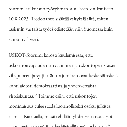
foorumi sai kutsun työryhmän suulliseen kuulemiseen
10.8.2023. Tiedonanto sisältää esityksiä siitä, miten
rasismin vastaista työtä edistetään niin Suomessa kuin
kansainvälisesti.
USKOT-foorumi korosti kuulemisessa, että
uskonnonvapauden turvaaminen ja uskontoperustaisen
vihapuheen ja syrjinnän torjuminen ovat keskeisiä askelia
kohti aidosti demokraattista ja yhdenvertaista
yhteiskuntaa. ”Toimme esiin, että uskontojen
moninaisuus tulee saada luonnolliseksi osaksi julkista
elämää. Kaikkialla, missä tehdään yhdenvertaisuustyötä
ja antirasistista työtä, tulee käsitellä myös uskontoja”,