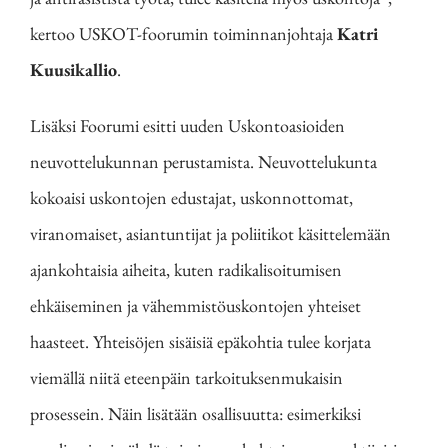
kertoo USKOT-foorumin toiminnanjohtaja
Katri
Kuusikallio
.
Lisäksi Foorumi esitti uuden Uskontoasioiden
neuvottelukunnan perustamista. Neuvottelukunta
kokoaisi uskontojen edustajat, uskonnottomat,
viranomaiset, asiantuntijat ja poliitikot käsittelemään
ajankohtaisia aiheita, kuten radikalisoitumisen
ehkäiseminen ja vähemmistöuskontojen yhteiset
haasteet. Yhteisöjen sisäisiä epäkohtia tulee korjata
viemällä niitä eteenpäin tarkoituksenmukaisin
prosessein. Näin lisätään osallisuutta: esimerkiksi