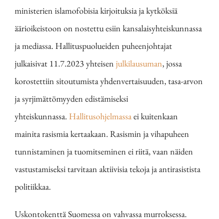
ministerien islamofobisia kirjoituksia ja kytköksiä
äärioikeistoon on nostettu esiin kansalaisyhteiskunnassa
ja mediassa. Hallituspuolueiden puheenjohtajat
julkaisivat 11.7.2023 yhteisen
julkilausuman
, jossa
korostettiin sitoutumista yhdenvertaisuuden, tasa-arvon
ja syrjimättömyyden edistämiseksi
yhteiskunnassa.
Hallitusohjelmassa
ei kuitenkaan
mainita rasismia kertaakaan. Rasismin ja vihapuheen
tunnistaminen ja tuomitseminen ei riitä, vaan näiden
vastustamiseksi tarvitaan aktiivisia tekoja ja antirasistista
politiikkaa.
Uskontokenttä Suomessa on vahvassa murroksessa.