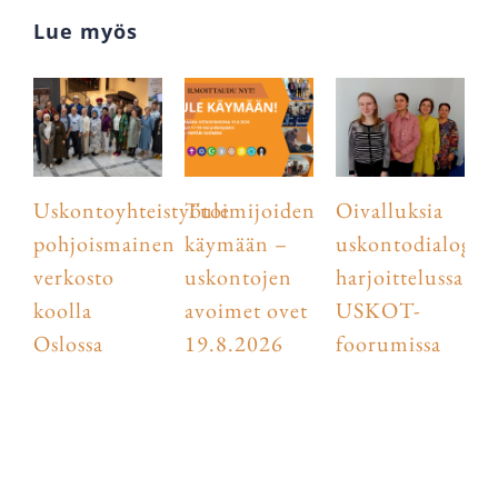
Lue myös
Uskontoyhteistyötoimijoiden
Tule
Oivalluksia
pohjoismainen
käymään –
uskontodialogist
verkosto
uskontojen
harjoittelussa
koolla
avoimet ovet
USKOT-
Oslossa
19.8.2026
foorumissa