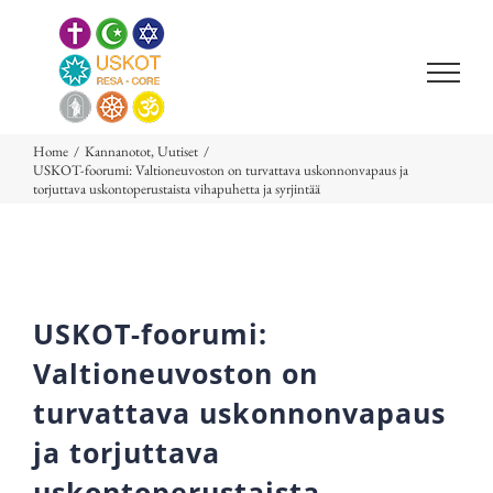
Skip
to
content
Home
/
Kannanotot
,
Uutiset
/
USKOT-foorumi: Valtioneuvoston on turvattava uskonnonvapaus ja
torjuttava uskontoperustaista vihapuhetta ja syrjintää
USKOT-foorumi:
Valtioneuvoston on
turvattava uskonnonvapaus
ja torjuttava
uskontoperustaista