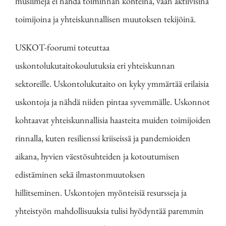
muslimeja ei nähdä toiminnan kohteina, vaan aktiivisina
toimijoina ja yhteiskunnallisen muutoksen tekijöinä.
USKOT-foorumi toteuttaa
uskontolukutaitokoulutuksia eri yhteiskunnan
sektoreille. Uskontolukutaito on kyky ymmärtää erilaisia
uskontoja ja nähdä niiden pintaa syvemmälle.
Uskonnot
kohtaavat yhteiskunnallisia haasteita muiden toimijoiden
rinnalla, kuten resilienssi kriiseissä ja pandemioiden
aikana, hyvien väestösuhteiden ja kotoutumisen
edistäminen sekä ilmastonmuutoksen
hillitseminen. Uskontojen myönteisiä resursseja ja
yhteistyön mahdollisuuksia tulisi hyödyntää paremmin