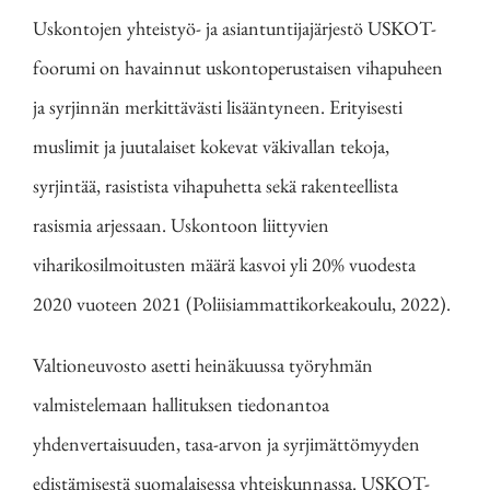
Uskontojen yhteistyö- ja asiantuntijajärjestö USKOT-
foorumi on havainnut uskontoperustaisen vihapuheen
ja syrjinnän merkittävästi lisääntyneen. Erityisesti
muslimit ja juutalaiset kokevat väkivallan tekoja,
syrjintää, rasistista vihapuhetta sekä rakenteellista
rasismia arjessaan. Uskontoon liittyvien
viharikosilmoitusten määrä kasvoi yli 20% vuodesta
2020 vuoteen 2021 (Poliisiammattikorkeakoulu, 2022).
Valtioneuvosto asetti heinäkuussa työryhmän
valmistelemaan hallituksen tiedonantoa
yhdenvertaisuuden, tasa-arvon ja syrjimättömyyden
edistämisestä suomalaisessa yhteiskunnassa. USKOT-