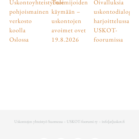
Uskontoyhteistyötoimijoiden
Tule
Oivalluksia
pohjoismainen
käymään –
uskontodialogist
verkosto
uskontojen
harjoittelussa
koolla
avoimet ovet
USKOT-
Oslossa
19.8.2026
foorumissa
Uskontojen yhteistyö Suomessa – USKOT-foorumi ry –
info[at]uskot.fi