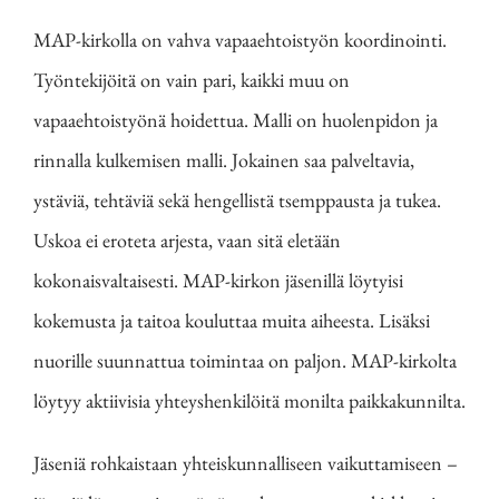
MAP-kirkolla on vahva vapaaehtoistyön koordinointi.
Työntekijöitä on vain pari, kaikki muu on
vapaaehtoistyönä hoidettua. Malli on huolenpidon ja
rinnalla kulkemisen malli. Jokainen saa palveltavia,
ystäviä, tehtäviä sekä hengellistä tsemppausta ja tukea.
Uskoa ei eroteta arjesta, vaan sitä eletään
kokonaisvaltaisesti. MAP-kirkon jäsenillä löytyisi
kokemusta ja taitoa kouluttaa muita aiheesta. Lisäksi
nuorille suunnattua toimintaa on paljon. MAP-kirkolta
löytyy aktiivisia yhteyshenkilöitä monilta paikkakunnilta.
Jäseniä rohkaistaan yhteiskunnalliseen vaikuttamiseen –