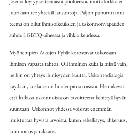
jäseniä löytyy seitsemästä puolueesta, mutta kirkko ei
juurikaan tee yhteisiä lausuntoja. Paljon puhututtanut
teema on ollut ihmisoikeuksien ja uskonnonvapauden
suhde LGBTQ-aiheessa ja vihkioikeudessa.
Myöhempien Aikojen Pyhät korostavat uskossaan
ihmisen vapaata tahtoa. Oli ihminen kuka ja missä vain,
heihin on yhteys ihmisyyden kautta. Uskontodialogia
käydään, koska se on huolenpitoa toisista. He näkevät,
että kaikissa uskonnoissa on tavoitteena kehittyä hyvän
suuntaan. Uskonnot yhdessä voisivat enemmän
muistuttaa hyvistä arvoista, kuten rehellisyys, ahkeruus,
kunnioitus ja rakkaus.