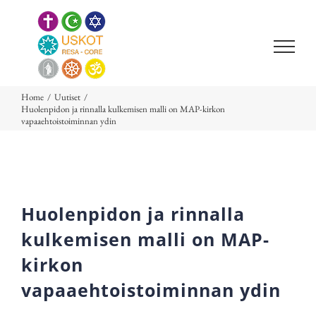
Skip
to
content
Home
/
Uutiset
/
Huolenpidon ja rinnalla kulkemisen malli on MAP-kirkon
vapaaehtoistoiminnan ydin
Huolenpidon ja rinnalla
kulkemisen malli on MAP-
kirkon
vapaaehtoistoiminnan ydin