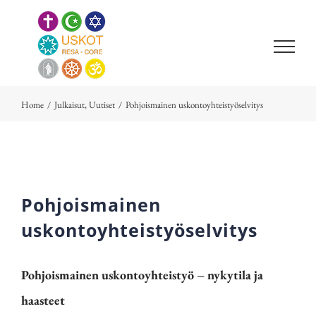
Skip
to
content
Home
/
Julkaisut
,
Uutiset
/
Pohjoismainen uskontoyhteistyöselvitys
Pohjoismainen
uskontoyhteistyöselvitys
Pohjoismainen uskontoyhteistyö – nykytila ja
haasteet