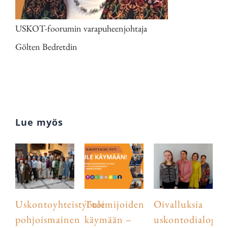
USKOT-foorumin varapuheenjohtaja
Gölten Bedretdin
Lue myös
Uskontoyhteistyötoimijoiden
Tule
Oivalluksia
pohjoismainen
käymään –
uskontodialogist