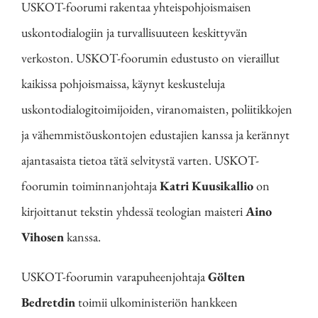
USKOT-foorumi rakentaa yhteispohjoismaisen
uskontodialogiin ja turvallisuuteen keskittyvän
verkoston. USKOT-foorumin edustusto on vieraillut
kaikissa pohjoismaissa, käynyt keskusteluja
uskontodialogitoimijoiden, viranomaisten, poliitikkojen
ja vähemmistöuskontojen edustajien kanssa ja kerännyt
ajantasaista tietoa tätä selvitystä varten. USKOT-
foorumin toiminnanjohtaja
Katri Kuusikallio
on
kirjoittanut tekstin yhdessä teologian maisteri
Aino
Vihosen
kanssa.
USKOT-foorumin varapuheenjohtaja
Gölten
Bedretdin
toimii ulkoministeriön hankkeen