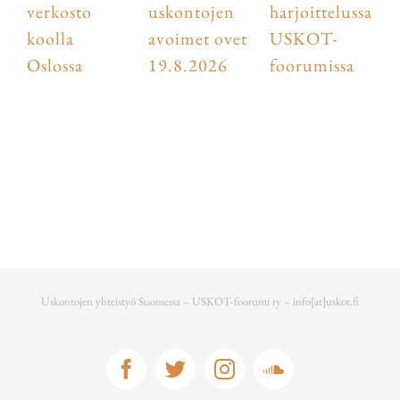
verkosto
uskontojen
harjoittelussa
koolla
avoimet ovet
USKOT-
Oslossa
19.8.2026
foorumissa
Uskontojen yhteistyö Suomessa – USKOT-foorumi ry –
info[at]uskot.fi
Facebook
Twitter
Instagram
Soundcloud