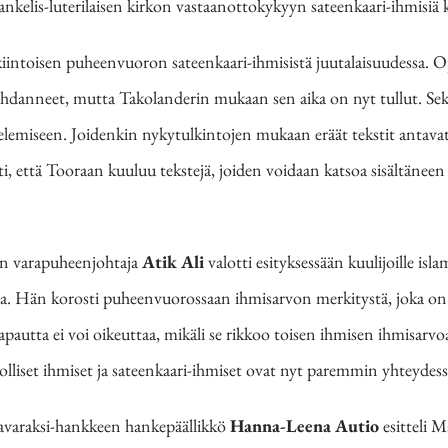
evankelis-luterilaisen kirkon vastaanottokykyyn sateenkaari-ihmisiä
iintoisen puheenvuoron sateenkaari-ihmisistä juutalaisuudessa. Op
kohdanneet, mutta Takolanderin mukaan sen aika on nyt tullut. Se
elemiseen. Joidenkin nykytulkintojen mukaan eräät tekstit antava
ti, että Tooraan kuuluu tekstejä, joiden voidaan katsoa sisältänee
n varapuheenjohtaja
Atik Ali
valotti esityksessään kuulijoille isla
ta. Hän korosti puheenvuorossaan ihmisarvon merkitystä, joka on 
utta ei voi oikeuttaa, mikäli se rikkoo toisen ihmisen ihmisarvoa
olliset ihmiset ja sateenkaari-ihmiset ovat nyt paremmin yhteydess
avaraksi-hankkeen hankepäällikkö
Hanna-Leena Autio
esitteli M