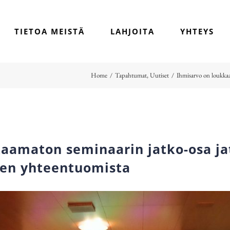
TIETOA MEISTÄ
LAHJOITA
YHTEYS
Home
/
Tapahtumat
,
Uutiset
/
Ihmisarvo on loukkaa
aamaton seminaarin jatko-osa ja
ten yhteentuomista