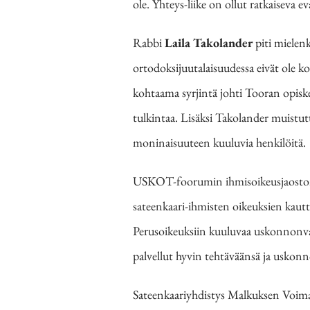
ole. Yhteys-liike on ollut ratkaiseva 
Rabbi
Laila Takolander
piti mielenk
ortodoksijuutalaisuudessa eivät ole 
kohtaama syrjintä johti Tooran opisk
tulkintaa. Lisäksi Takolander muistut
moninaisuuteen kuuluvia henkilöitä.
USKOT-foorumin ihmisoikeusjaosto
sateenkaari-ihmisten oikeuksien kaut
Perusoikeuksiin kuuluvaa uskonnonvapa
palvellut hyvin tehtäväänsä ja uskonn
Sateenkaariyhdistys Malkuksen Voim