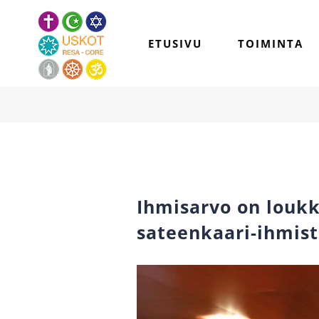
Skip
to
ETUSIVU
TOIMINTA
content
Ihmisarvo on loukk
sateenkaari-ihmis