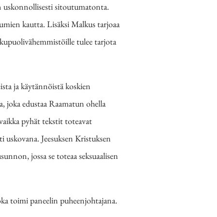
 uskonnollisesti sitoutumatonta.
umien kautta. Lisäksi Malkus tarjoaa
ukupuolivähemmistöille tulee tarjota
eista ja käytännöistä koskien
a, joka edustaa Raamatun ohella
vaikka pyhät tekstit toteavat
esti uskovana. Jeesuksen Kristuksen
unnon, jossa se toteaa seksuaalisen
joka toimi paneelin puheenjohtajana.