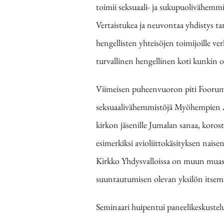
toimii seksuaali- ja sukupuolivähemm
Vertaistukea ja neuvontaa yhdistys t
hengellisten yhteisöjen toimijoille v
turvallinen hengellinen koti kunkin
Viimeisen puheenvuoron piti Foorum
seksuaalivähemmistöjä Myöhempien Ai
kirkon jäsenille Jumalan sanaa, korost
esimerkiksi avioliittokäsityksen naise
Kirkko Yhdysvalloissa on muun muassa
suuntautumisen olevan yksilön itsem
Seminaari huipentui paneelikeskustelu