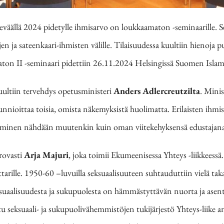
väällä 2024 pidetylle ihmisarvo on loukkaamaton -seminaarille. S
n ja sateenkaari-ihmisten välille. Tilaisuudessa kuultiin hienoja 
ton II -seminaari pidettiin 26.11.2024 Helsingissä Suomen Islam
ultiin tervehdys opetusministeri
Anders Adlercreutzilta
. Minis
kunnioittaa toisia, omista näkemyksistä huolimatta. Erilaisten ihm
 ihminen nähdään muutenkin kuin oman viitekehyksensä edustajana
rovasti
Arja Majuri
, joka toimii Ekumeenisessa Yhteys -liikkeessä
ttarille. 1950-60 –luvuilla seksuaalisuuteen suhtauduttiin vielä taka
eksuaalisuudesta ja sukupuolesta on hämmästyttävän nuorta ja asent
 seksuaali- ja sukupuolivähemmistöjen tukijärjestö Yhteys-liike antoi