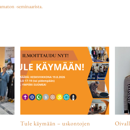
amaton -seminaarista.
Tule käymään – uskontojen
Oival