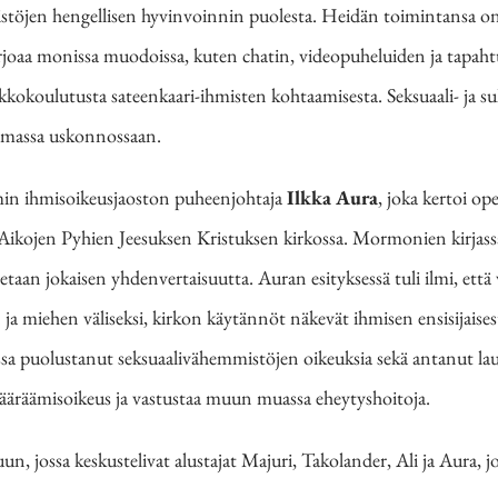
istöjen hengellisen hyvinvoinnin puolesta. Heidän toimintansa on
arjoaa monissa muodoissa, kuten chatin, videopuheluiden ja tapaht
erkkokoulutusta sateenkaari-ihmisten kohtaamisesta. Seksuaali- ja s
 omassa uskonnossaan.
in ihmisoikeusjaoston puheenjohtaja
Ilkka Aura
, joka kertoi op
kojen Pyhien Jeesuksen Kristuksen kirkossa. Mormonien kirjass
etaan jokaisen yhdenvertaisuutta. Auran esityksessä tuli ilmi, että 
n ja miehen väliseksi, kirkon käytännöt näkevät ihmisen ensisijais
 puolustanut seksuaalivähemmistöjen oikeuksia sekä antanut laus
ääräämisoikeus ja vastustaa muun muassa eheytyshoitoja.
un, jossa keskustelivat alustajat Majuri, Takolander, Ali ja Aura, 