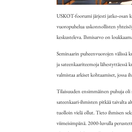
USKOT-foorumi järjesti jatko-osan ke
vuoropuhelua uskonnollisten yhteisöje
keskusteleva. Ihmisarvo on loukkaama
Seminaarin puheenvuorojen välissä ku
ja sateenkaariteemoja lähestyttäessä 
valmistaa arkiset kohtaamiset, jossa
Tilaisuuden ensimmäinen puhuja oli 
sateenkaari-ihmisten pitkää taivalta al
tuolloin vielä ollut. Tieto ihmisen s
viimeisimpänä. 2000-luvulla perustettu