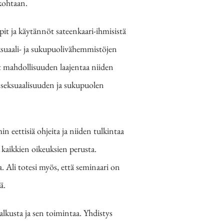
 kohtaan.
it ja käytännöt sateenkaari-ihmisistä
ksuaali- ja sukupuolivähemmistöjen
t mahdollisuuden laajentaa niiden
n seksuaalisuuden ja sukupuolen
min eettisiä ohjeita ja niiden tulkintaa
kaikkien oikeuksien perusta.
. Ali totesi myös, että seminaari on
ä.
alkusta ja sen toimintaa. Yhdistys