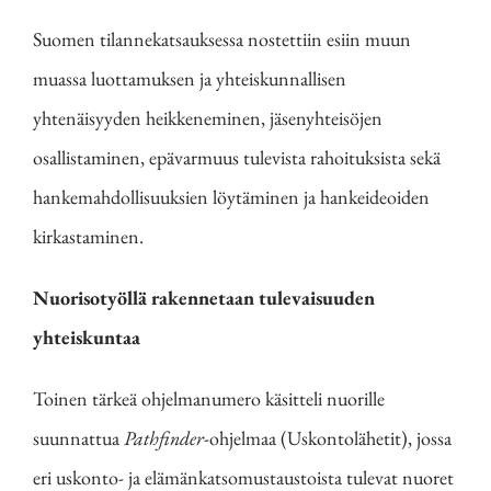
Suomen tilannekatsauksessa nostettiin esiin muun
muassa luottamuksen ja yhteiskunnallisen
yhtenäisyyden heikkeneminen, jäsenyhteisöjen
osallistaminen, epävarmuus tulevista rahoituksista sekä
hankemahdollisuuksien löytäminen ja hankeideoiden
kirkastaminen.
Nuorisotyöllä rakennetaan tulevaisuuden
yhteiskuntaa
Toinen tärkeä ohjelmanumero käsitteli nuorille
suunnattua
Pathfinder
-ohjelmaa (Uskontolähetit), jossa
eri uskonto- ja elämänkatsomustaustoista tulevat nuoret