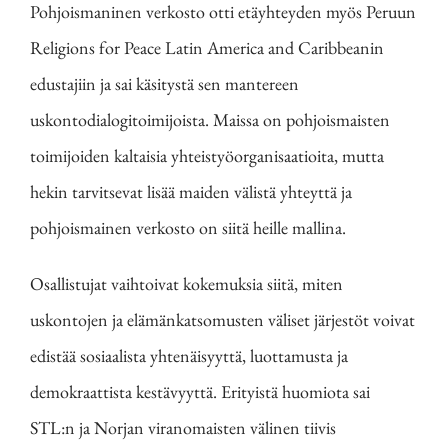
Pohjoismaninen verkosto otti etäyhteyden myös Peruun
Religions for Peace Latin America and Caribbeanin
edustajiin ja sai käsitystä sen mantereen
uskontodialogitoimijoista. Maissa on pohjoismaisten
toimijoiden kaltaisia yhteistyöorganisaatioita, mutta
hekin tarvitsevat lisää maiden välistä yhteyttä ja
pohjoismainen verkosto on siitä heille mallina.
Osallistujat vaihtoivat kokemuksia siitä, miten
uskontojen ja elämänkatsomusten väliset järjestöt voivat
edistää sosiaalista yhtenäisyyttä, luottamusta ja
demokraattista kestävyyttä. Erityistä huomiota sai
STL:n ja Norjan viranomaisten välinen tiivis