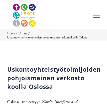
Skip
to
content
Home
/
Uutiset
/
Uskontoyhteistyötoimijoiden pohjoismainen verkosto koolla Oslossa
Uskontoyhteistyötoimijoiden
pohjoismainen verkosto
koolla Oslossa
Oslossa järjestettyyn
Nordic Interfaith and