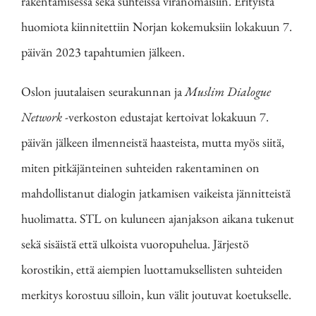
rakentamisessa sekä suhteissa viranomaisiin. Erityistä
huomiota kiinnitettiin Norjan kokemuksiin lokakuun 7.
päivän 2023 tapahtumien jälkeen.
Oslon juutalaisen seurakunnan ja
Muslim Dialogue
Network
-verkoston edustajat kertoivat lokakuun 7.
päivän jälkeen ilmenneistä haasteista, mutta myös siitä,
miten pitkäjänteinen suhteiden rakentaminen on
mahdollistanut dialogin jatkamisen vaikeista jännitteistä
huolimatta. STL on kuluneen ajanjakson aikana tukenut
sekä sisäistä että ulkoista vuoropuhelua. Järjestö
korostikin, että aiempien luottamuksellisten suhteiden
merkitys korostuu silloin, kun välit joutuvat koetukselle.