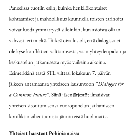
Paneelissa tuotiin esiin, kuinka henkilökohtaiset
kohtaamiset ja mahdollisuus kuunnella toisten tarinoita
voivat luoda ymmärrystä silloinkin, kun asioista ollaan
vahvasti eri mieltä. Tärkeä oivallus oli, että dialogissa ei
ole kyse konfliktien välttämisestä, vaan yhteydenpidon ja
keskustelun jatkamisesta myös vaikeina aikoina.
Esimerkkinä tästä STL viittasi lokakuun 7. päivän
jälkeen antamaansa yhteiseen lausuntoon ”
Dialogue for
a Common Future
”. Siinä jäsenjärjestöt ilmaisivat
yhteisen sitoutumisensa vuoropuhelun jatkamiseen
konfliktin aiheuttamista jännitteistä huolimatta.
Yhteiset haasteet Pohjoismaissa