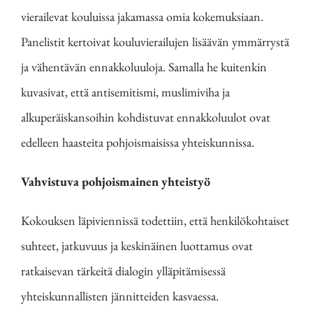
vierailevat kouluissa jakamassa omia kokemuksiaan.
Panelistit kertoivat kouluvierailujen lisäävän ymmärrystä
ja vähentävän ennakkoluuloja. Samalla he kuitenkin
kuvasivat, että antisemitismi, muslimiviha ja
alkuperäiskansoihin kohdistuvat ennakkoluulot ovat
edelleen haasteita pohjoismaisissa yhteiskunnissa.
Vahvistuva pohjoismainen yhteistyö
Kokouksen läpiviennissä todettiin, että henkilökohtaiset
suhteet, jatkuvuus ja keskinäinen luottamus ovat
ratkaisevan tärkeitä dialogin ylläpitämisessä
yhteiskunnallisten jännitteiden kasvaessa.