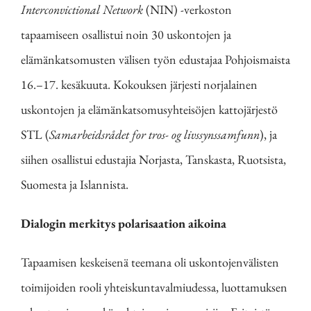
Interconvictional Network
(NIN) -verkoston
tapaamiseen osallistui noin 30 uskontojen ja
elämänkatsomusten välisen työn edustajaa Pohjoismaista
16.–17. kesäkuuta. Kokouksen järjesti norjalainen
uskontojen ja elämänkatsomusyhteisöjen kattojärjestö
STL (
Samarbeidsrådet for tros- og livssynssamfunn
), ja
siihen osallistui edustajia Norjasta, Tanskasta, Ruotsista,
Suomesta ja Islannista.
Dialogin merkitys polarisaation aikoina
Tapaamisen keskeisenä teemana oli uskontojenvälisten
toimijoiden rooli yhteiskuntavalmiudessa, luottamuksen