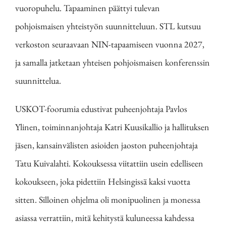
vuoropuhelu. Tapaaminen päättyi tulevan
pohjoismaisen yhteistyön suunnitteluun. STL kutsuu
verkoston seuraavaan NIN-tapaamiseen vuonna 2027,
ja samalla jatketaan yhteisen pohjoismaisen konferenssin
suunnittelua.
USKOT-foorumia edustivat puheenjohtaja Pavlos
Ylinen, toiminnanjohtaja Katri Kuusikallio ja hallituksen
jäsen, kansainvälisten asioiden jaoston puheenjohtaja
Tatu Kuivalahti. Kokouksessa viitattiin usein edelliseen
kokoukseen, joka pidettiin Helsingissä kaksi vuotta
sitten. Silloinen ohjelma oli monipuolinen ja monessa
asiassa verrattiin, mitä kehitystä kuluneessa kahdessa