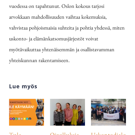
vuodessa on tapahtunut. Oslon kokous tarjosi
arvokkaan mahdollisuuden vaihtaa kokemuksia,
vahvistaa pohjoismaisia suhteita ja pohtia yhdessä, miten
uskonto- ja elämänkatsomusjärjestöt voivat
myötävaikuttaa yhtenäisemmän ja osallistavamman
yhteiskunnan rakentamiseen.
Lue myös
Tule
Oivalluksia
Uskontodialogial