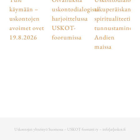
käymään –
uskontodialogista
alkuperäiskansoj
uskontojen
harjoittelussa
spiritualiteetin
avoimet ovet
USKOT-
tunnustaminen
19.8.2026
foorumissa
Andien
maissa
Uskontojen yhteistyö Suomessa – USKOT-foorumi ry –
info[at]uskot.fi