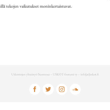
sillä tekojen vaikutukset moninkertaistuvat.
Uskontojen yhteistyö Suomessa – USKOT-foorumi ry –
info[at]uskot.fi
Facebook
Twitter
Instagram
Soundcloud