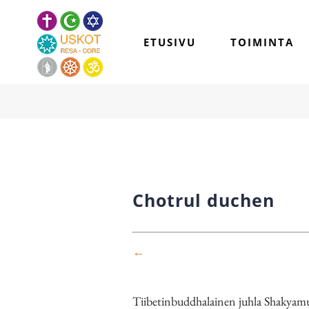
Skip
to
ETUSIVU
TOIMINTA
content
Chotrul duchen
←
Tiibetinbuddhalainen juhla Shakyamu