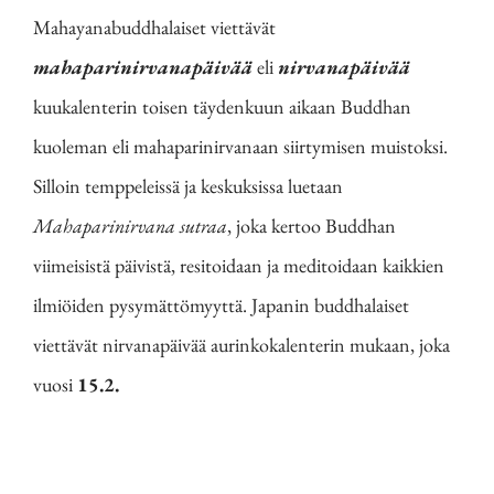
Mahayanabuddhalaiset viettävät
mahaparinirvanapäivää
eli
nirvanapäivää
kuukalenterin toisen täydenkuun aikaan Buddhan
kuoleman eli mahaparinirvanaan siirtymisen muistoksi.
Silloin temppeleissä ja keskuksissa luetaan
Mahaparinirvana sutraa
, joka kertoo Buddhan
viimeisistä päivistä, resitoidaan ja meditoidaan kaikkien
ilmiöiden pysymättömyyttä. Japanin buddhalaiset
viettävät nirvanapäivää aurinkokalenterin mukaan, joka
vuosi
15.2.