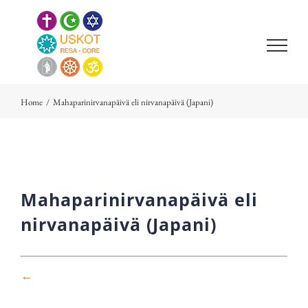
Skip
to
content
Home
/
Mahaparinirvanapäivä eli nirvanapäivä (Japani)
Mahaparinirvanapäivä eli
nirvanapäivä (Japani)
←