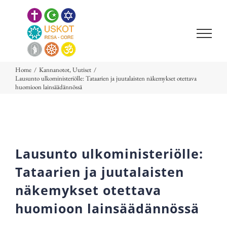
Skip
to
content
Home
/
Kannanotot
,
Uutiset
/
Lausunto ulkoministeriölle: Tataarien ja juutalaisten näkemykset otettava
huomioon lainsäädännössä
Lausunto ulkoministeriölle:
Tataarien ja juutalaisten
näkemykset otettava
huomioon lainsäädännössä