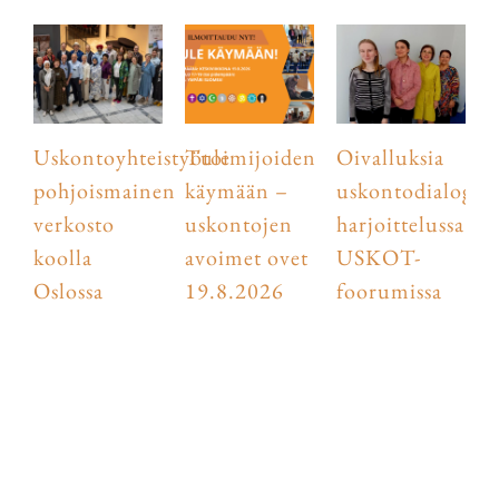
Uskontoyhteistyötoimijoiden
Tule
Oivalluksia
pohjoismainen
käymään –
uskontodialogist
verkosto
uskontojen
harjoittelussa
koolla
avoimet ovet
USKOT-
Oslossa
19.8.2026
foorumissa