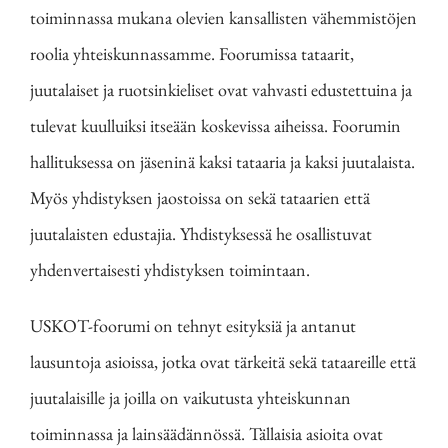
toiminnassa mukana olevien kansallisten vähemmistöjen
roolia yhteiskunnassamme. Foorumissa tataarit,
juutalaiset ja ruotsinkieliset ovat vahvasti edustettuina ja
tulevat kuulluiksi itseään koskevissa aiheissa. Foorumin
hallituksessa on jäseninä kaksi tataaria ja kaksi juutalaista.
Myös yhdistyksen jaostoissa on sekä tataarien että
juutalaisten edustajia. Yhdistyksessä he osallistuvat
yhdenvertaisesti yhdistyksen toimintaan.
USKOT-foorumi on tehnyt esityksiä ja antanut
lausuntoja asioissa, jotka ovat tärkeitä sekä tataareille että
juutalaisille ja joilla on vaikutusta yhteiskunnan
toiminnassa ja lainsäädännössä. Tällaisia asioita ovat