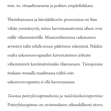
mm. ns. rituaaliteurastus ja poikien ympärileikkaus.
Yhteiskunnassa ja lainsäädännön prosesseissa on liian
vähän ymmärrystä, miten luovuttamattomia aiheet ovat
näille vähemmistöille. Muutostilanteissa vaikutusten
arviointi tulisi tehdä ennen päätösten tekemistä. Näiden
osalta uskonnonvapauden kaventaminen johtaisi
vähemmistöt kestämättömään tilanteeseen. Tietojemme
mukaan muualla maailmassa näiltä osin
uskonnonvapautta ei olla kaventamassa.
Taustaa puiteyleissopimuksesta ja määräaikaisraportista:
Puiteyleissopimus on ensimmäinen oikeudellisesti sitova