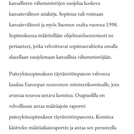
kansallisten vähemmistöjen suojelua koskeva
kansainvälinen asiakirja. Sopimus tuli voimaan
kansainvälisesti ja myös Suomen osalta vuonna 1998.
Sopimuksessa määritellään ohjelmanluontoisesti ne
periaatteet, jotka velvoittavat sopimusvaltioita omalla
alueellaan suojelemaan kansallisia vähemmistöjään.
Puiteyleissopimuksen täytäntöönpanon valvonta
kuuluu Euroopan neuvoston ministerikomitealle, jota
avustaa neuvoa-antava komitea. Osapuolilla on
velvollisuus antaa määräajoin raportti
puiteyleissopimuksen täytäntöönpanosta. Komitea
käsittelee määräaikaisraportin ja antaa sen perusteella