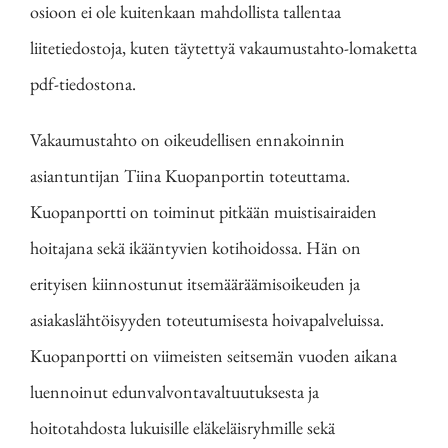
osioon ei ole kuitenkaan mahdollista tallentaa
liitetiedostoja, kuten täytettyä vakaumustahto-lomaketta
pdf-tiedostona.
Vakaumustahto on oikeudellisen ennakoinnin
asiantuntijan Tiina Kuopanportin toteuttama.
Kuopanportti on toiminut pitkään muistisairaiden
hoitajana sekä ikääntyvien kotihoidossa. Hän on
erityisen kiinnostunut itsemääräämisoikeuden ja
asiakaslähtöisyyden toteutumisesta hoivapalveluissa.
Kuopanportti on viimeisten seitsemän vuoden aikana
luennoinut edunvalvontavaltuutuksesta ja
hoitotahdosta lukuisille eläkeläisryhmille sekä