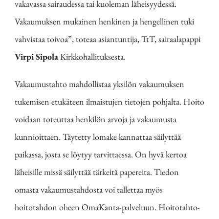
vakavassa sairaudessa tai kuoleman läheisyydessä.
Vakaumuksen mukainen henkinen ja hengellinen tuki
vahvistaa toivoa”, toteaa asiantuntija, TtT, sairaalapappi
Virpi Sipola
Kirkkohallituksesta.
Vakaumustahto mahdollistaa yksilön vakaumuksen
tukemisen etukäteen ilmaistujen tietojen pohjalta. Hoito
voidaan toteuttaa henkilön arvoja ja vakaumusta
kunnioittaen. Täytetty lomake kannattaa säilyttää
paikassa, josta se löytyy tarvittaessa. On hyvä kertoa
läheisille missä säilyttää tärkeitä papereita. Tiedon
omasta vakaumustahdosta voi tallettaa myös
hoitotahdon oheen OmaKanta-palveluun. Hoitotahto-