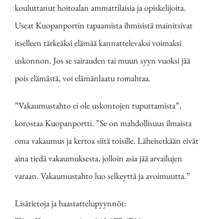
kouluttanut hoitoalan ammattilaisia ja opiskelijoita.
Useat Kuopanportin tapaamista ihmisistä mainitsivat
itselleen tärkeäksi elämää kannattelevaksi voimaksi
uskonnon. Jos se sairauden tai muun syyn vuoksi jää
pois elämästä, voi elämänlaatu romahtaa.
”Vakaumustahto ei ole uskontojen tuputtamista”,
korostaa Kuopanportti. ”Se on mahdollisuus ilmaista
oma vakaumus ja kertoa siitä toisille. Läheisetkään eivät
aina tiedä vakaumuksesta, jolloin asia jää arvailujen
varaan. Vakaumustahto luo selkeyttä ja avoimuutta.”
Lisätietoja ja haastattelupyynnöt: