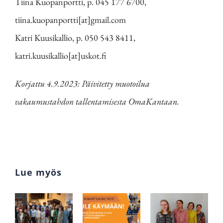
Tiina Kuopanportti, p. 045 177 6700,
tiina.kuopanportti[at]gmail.com
Katri Kuusikallio, p. 050 543 8411,
katri.kuusikallio[at]uskot.fi
Korjattu 4.9.2023: Päivitetty muotoilua
vakaumustahdon tallentamisesta OmaKantaan.
Lue myös