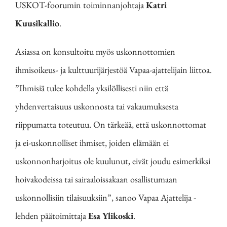
USKOT-foorumin toiminnanjohtaja
Katri
Kuusikallio
.
Asiassa on konsultoitu myös uskonnottomien
ihmisoikeus- ja kulttuurijärjestöä Vapaa-ajattelijain liittoa.
”Ihmisiä tulee kohdella yksilöllisesti niin että
yhdenvertaisuus uskonnosta tai vakaumuksesta
riippumatta toteutuu. On tärkeää, että uskonnottomat
ja ei-uskonnolliset ihmiset, joiden elämään ei
uskonnonharjoitus ole kuulunut, eivät joudu esimerkiksi
hoivakodeissa tai sairaaloissakaan osallistumaan
uskonnollisiin tilaisuuksiin”, sanoo Vapaa Ajattelija -
lehden päätoimittaja
Esa Ylikoski
.