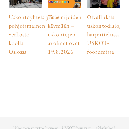
Uskontoyhteistyötoimijoiden
Tule
Oivalluksia
pohjoismainen
käymään –
uskontodialogist
verkosto
uskontojen
harjoittelussa
koolla
avoimet ovet
USKOT-
Oslossa
19.8.2026
foorumissa
Uskontojen yhteistyö Suomessa – USKOT-foorumi ry –
info[at]uskot.fi