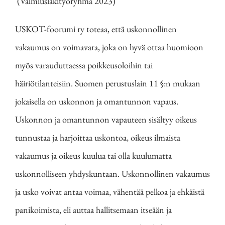
(Valmiuslakityöryhmä 2023)
USKOT-foorumi ry toteaa, että uskonnollinen
vakaumus on voimavara, joka on hyvä ottaa huomioon
myös varauduttaessa poikkeusoloihin tai
häiriötilanteisiin. Suomen perustuslain 11 §:n mukaan
jokaisella on uskonnon ja omantunnon vapaus.
Uskonnon ja omantunnon vapauteen sisältyy oikeus
tunnustaa ja harjoittaa uskontoa, oikeus ilmaista
vakaumus ja oikeus kuulua tai olla kuulumatta
uskonnolliseen yhdyskuntaan. Uskonnollinen vakaumus
ja usko voivat antaa voimaa, vähentää pelkoa ja ehkäistä
panikoimista, eli auttaa hallitsemaan itseään ja