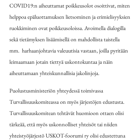
COVID19:n aiheuttamat poikkeusolot osoittivat, miten
helppoa epäluottamuksen lietsominen ja erimielisyyksien
ruokkiminen ovat poikkeusoloissa. Avoimella dialogilla
sekä tietämyksen lisäämisellä on mahdollista taistella
mm. harhaanjohtavia valeuutisia vastaan, joilla pyritään
leimaamaan jotain tiettyä uskontokuntaa ja näin
aiheuttamaan yhteiskunnallisia jakolinjoja.
Puolustusministeriön yhteydessä toimivassa
Turvallisuuskomiteassa on myös järjestöjen edustusta.
Turvallisuuskomitean tehtävät huomioon ottaen olisi
tärkeää, että myös uskonnolliset yhteisöt tai niiden
yhteistyöjärjestö USKOT-foorumi ry olisi edustettuna