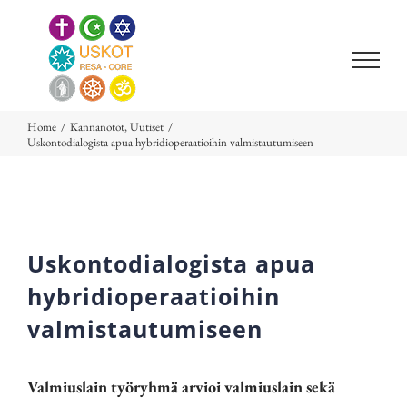
Skip
to
content
Home
/
Kannanotot
,
Uutiset
/
Uskontodialogista apua hybridioperaatioihin valmistautumiseen
Uskontodialogista apua
hybridioperaatioihin
valmistautumiseen
Valmiuslain työryhmä arvioi valmiuslain sekä