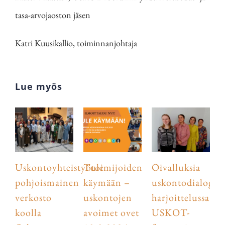
tasa-arvojaoston jäsen
Katri Kuusikallio, toiminnanjohtaja
Lue myös
Uskontoyhteistyötoimijoiden
Tule
Oivalluksia
pohjoismainen
käymään –
uskontodialogist
verkosto
uskontojen
harjoittelussa
koolla
avoimet ovet
USKOT-