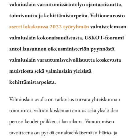
valmiuslain varautumissääntelyn ajantasaisuutta,
toimivuutta ja kehittämistarpeita. Valtioneuvosto
asetti lokakuussa 2022 työryhmän
valmistelemaan
valmiuslain kokonaisuudistusta. USKOT-foorumi
antoi lausunnon oikeusministeriön pyynnöstä
valmiuslain varautumisvelvollisuutta koskevasta
muistiosta sekä valmiuslain yleisistä
kehittämistarpeista.
Valmiuslain avulla on tarkoitus turvata yhteiskunnan
toiminnot, valtion koskemattomuus sekä yksilöiden
perusoikeudet poikkeustilan aikana. Varautumisen
tavoitteena on pyrkiä ennaltaehkäisemään häiriö- ja