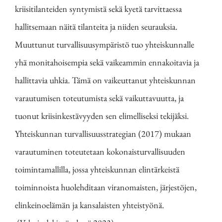
kriisitilanteiden syntymistä sekä kyetä tarvittaessa
hallitsemaan näitä tilanteita ja niiden seurauksia.
Muuttunut turvallisuusympäristö tuo yhteiskunnalle
yhä monitahoisempia sekä vaikeammin ennakoitavia ja
hallittavia uhkia. Tämä on vaikeuttanut yhteiskunnan
varautumisen toteutumista sekä vaikuttavuutta, ja
tuonut kriisinkestävyyden sen elimelliseksi tekijäksi.
Yhteiskunnan turvallisuusstrategian (2017) mukaan
varautuminen toteutetaan kokonaisturvallisuuden
toimintamallilla, jossa yhteiskunnan elintärkeistä
toiminnoista huolehditaan viranomaisten, järjestöjen,
elinkeinoelämän ja kansalaisten yhteistyönä.