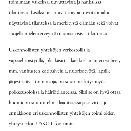
toimimaan vaikeissa, uuvuttavissa ja hankalissa
tilanteissa. Lisäksi ne antavat toivoa toivottomalta
näyttävissä tilanteissa ja merkitystä elämään sekä voivat
suojella mielenterveyttä traumaattisissa tilanteissa.
Uskonnollisten yhteisöjen verkostoilla ja
vapaaehtoistyöllä, joka käsittää kaikki elämän eri vaiheet,
mm. vanhusten kotipalveluja, nuorisotyötä, lapsille
järjestettäviä toimintoja, on suuri merkitys myös
poikkeusoloissa ja häiriötilanteissa. Siksi se on hyvä ottaa
huomioon suunnitelmia laadittaessa ja selvittää jo
ennakkoon eri uskonnollisten yhteisöjen toimijoiden
yhteystiedot. USKOT-foorumin