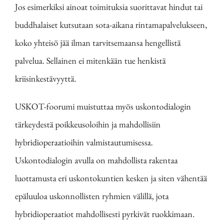
Jos esimerkiksi ainoat toimituksia suorittavat hindut tai
buddhalaiset kutsutaan sota-aikana rintamapalvelukseen,
koko yhteisö jää ilman tarvitsemaansa hengellistä
palvelua. Sellainen ei mitenkään tue henkistä
kriisinkestävyyttä.
USKOT-foorumi muistuttaa myös uskontodialogin
tärkeydestä poikkeusoloihin ja mahdollisiin
hybridioperaatioihin valmistautumisessa.
Uskontodialogin avulla on mahdollista rakentaa
luottamusta eri uskontokuntien kesken ja siten vähentää
epäluuloa uskonnollisten ryhmien välillä, jota
hybridioperaatiot mahdollisesti pyrkivät ruokkimaan.