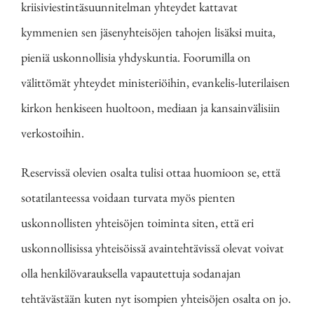
kriisiviestintäsuunnitelman yhteydet kattavat
kymmenien sen jäsenyhteisöjen tahojen lisäksi muita,
pieniä uskonnollisia yhdyskuntia. Foorumilla on
välittömät yhteydet ministeriöihin, evankelis-luterilaisen
kirkon henkiseen huoltoon, mediaan ja kansainvälisiin
verkostoihin.
Reservissä olevien osalta tulisi ottaa huomioon se, että
sotatilanteessa voidaan turvata myös pienten
uskonnollisten yhteisöjen toiminta siten, että eri
uskonnollisissa yhteisöissä avaintehtävissä olevat voivat
olla henkilövarauksella vapautettuja sodanajan
tehtävästään kuten nyt isompien yhteisöjen osalta on jo.