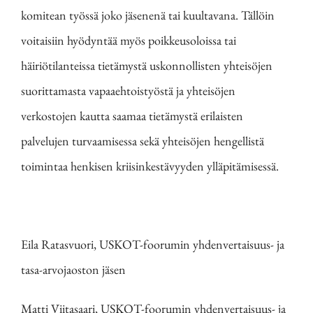
komitean työssä joko jäsenenä tai kuultavana. Tällöin
voitaisiin hyödyntää myös poikkeusoloissa tai
häiriötilanteissa tietämystä uskonnollisten yhteisöjen
suorittamasta vapaaehtoistyöstä ja yhteisöjen
verkostojen kautta saamaa tietämystä erilaisten
palvelujen turvaamisessa sekä yhteisöjen hengellistä
toimintaa henkisen kriisinkestävyyden ylläpitämisessä.
Eila Ratasvuori, USKOT-foorumin yhdenvertaisuus- ja
tasa-arvojaoston jäsen
Matti Viitasaari, USKOT-foorumin yhdenvertaisuus- ja