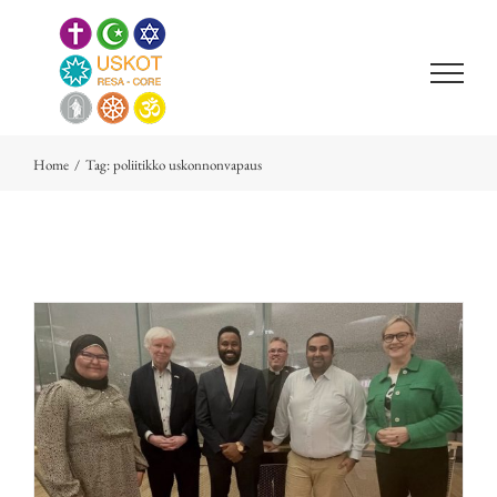
Skip
to
content
Home
/
Tag:
poliitikko uskonnonvapaus