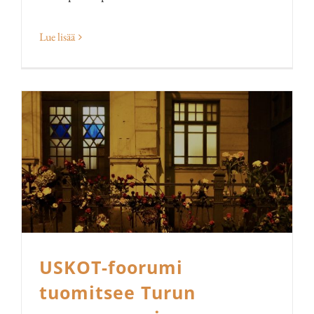
Lue lisää
USKOT-foorumi
tuomitsee Turun