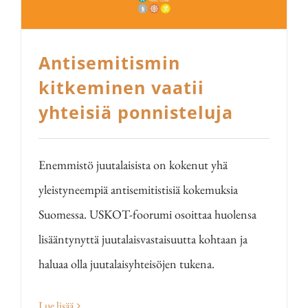
Antisemitismin
kitkeminen vaatii
yhteisiä ponnisteluja
Enemmistö juutalaisista on kokenut yhä
yleistyneempiä antisemitistisiä kokemuksia
Suomessa. USKOT-foorumi osoittaa huolensa
lisääntynyttä juutalaisvastaisuutta kohtaan ja
haluaa olla juutalaisyhteisöjen tukena.
Lue lisää