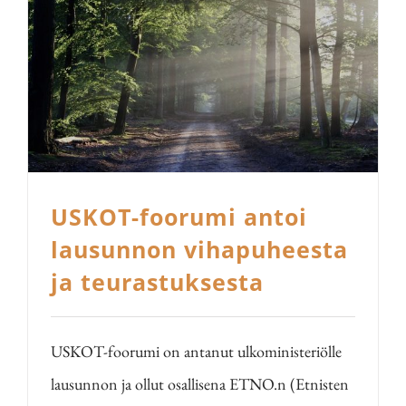
USKOT-foorumi antoi
lausunnon vihapuheesta
ja teurastuksesta
USKOT-foorumi on antanut ulkoministeriölle
lausunnon ja ollut osallisena ETNO.n (Etnisten