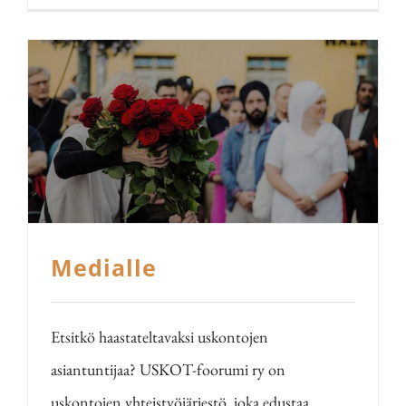
Medialle
Etsitkö haastateltavaksi uskontojen
asiantuntijaa? USKOT-foorumi ry on
uskontojen yhteistyöjärjestö, joka edustaa