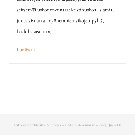
seitsemää uskontokuntaa: kristinuskoa, islamia,
juutalaisuutta, myöhempien aikojen pyhiä,
buddhalaisuutta,
Lue lisää
Uskontojen yhteistyö Suomessa – USKOT-foorumi ry –
info[at]uskot.fi