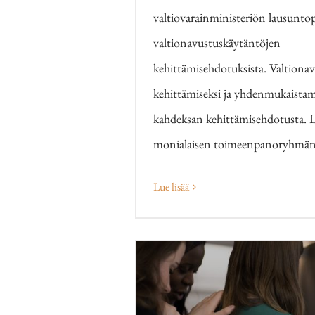
valtiovarainministeriön lausunt
valtionavustuskäytäntöjen
kehittämisehdotuksista. Valtiona
kehittämiseksi ja yhdenmukaistam
kahdeksan kehittämisehdotusta. Li
monialaisen toimeenpanoryhmän
Lue lisää