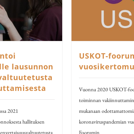
ntoi
USKOT-fooru
lle lausunnon
vuosikertomu
valtuutetusta
uttamisesta
Vuonna 2020 USKOT-fooru
toiminnan vakiinnuttamine
ssa 2021
mukanaan odottamattomia 
onnoksesta hallituksen
koronaviruspandemian vuo
hdenvertaisuusvaltuutetusta
Foorumin