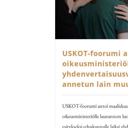
USKOT-foorumi a
oikeusministeriö
yhdenvertaisuus
annetun lain mu
USKOT-foorumi antoi maaliskuu
oikeusministeriölle lausunnon lu
esitykseksi eduskunnalle laiksi y