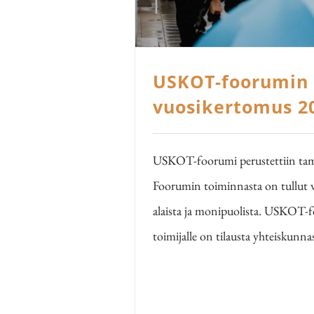
USKOT-foorumin
vuosikertomus 2
USKOT-foorumi perustettiin ta
Foorumin toiminnasta on tullut vu
alaista ja monipuolista. USKOT-f
toimijalle on tilausta yhteiskun