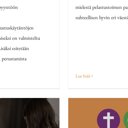
opyyntöön
mielestä pelastustoimen pa
suhteellisen hyvin eri väes
vustuskäytäntöjen
iseksi on valmisteltu
säksi esitetään
 perustamista
Lue lisää