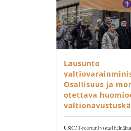
Lausunto
valtiovarainminis
Osallisuus ja mo
otettava huomio
valtionavustusk
USKOT-foorumi vastasi heinäku