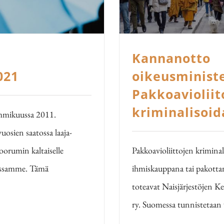
Kannanotto
021
oikeusministe
Pakkoavioliito
kriminalisoid
mmikuussa 2011.
osien saatossa laaja-
oorumin kaltaiselle
Pakkoavioliittojen kriminali
nassamme. Tämä
ihmiskauppana tai pakottami
toteavat Naisjärjestöjen Ke
ry. Suomessa tunnistetaan 