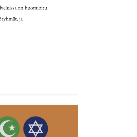
lveluissa on huomioitu
töryhmät, ja