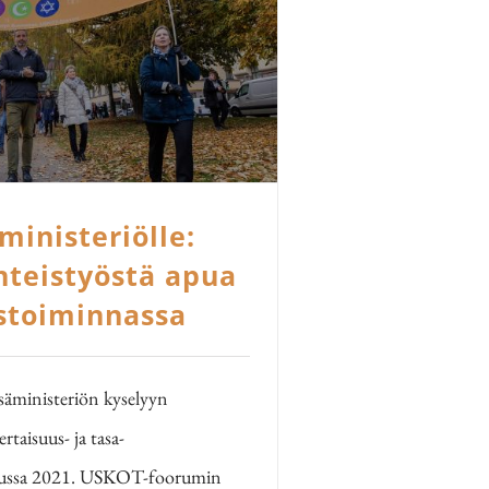
ministeriölle:
hteistyöstä apua
stoiminnassa
äministeriön kyselyyn
taisuus- ja tasa-
kuussa 2021. USKOT-foorumin