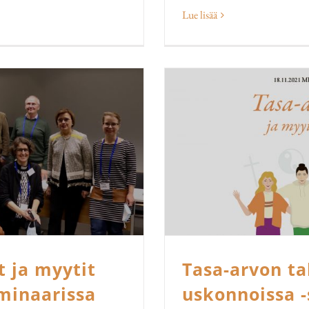
Lue lisää
t ja myytit
Tasa-arvon ta
minaarissa
uskonnoissa 