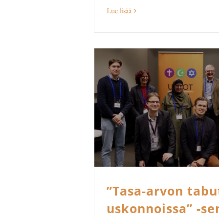
Lue lisää
”Tasa-arvon tabu
uskonnoissa” -se