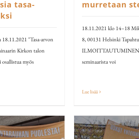
sia tasa-
murretaan st
ksi
18.11.2021 klo 14–18 Mikae
a 18.11.2021 "Tasa-arvon
8, 00131 Helsinki Tapahtum
minaarin Kirkon talon
ILMOITTAUTUMINEN ON
i osallistua myös
seminaarista voi
Lue lisää