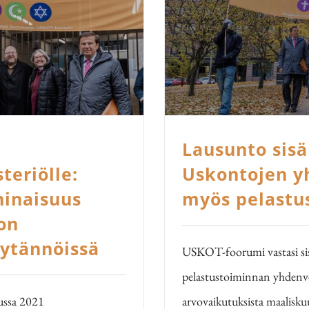
Lausunto sisä
teriölle:
Uskontojen y
ninaisuus
myös pelastu
on
äytännöissä
USKOT-foorumi vastasi sis
pelastustoiminnan yhdenver
ussa 2021
arvovaikutuksista maalis