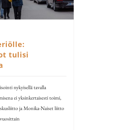
riölle:
t tulisi
a
sointi nykyisellä tavalla
sena ei yksinkertaisesti toimi,
skusliitto ja Monika-Naiset liitto
vuosittain