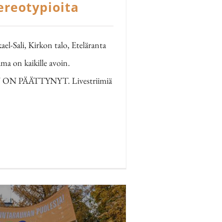
ereotypioita
l-Sali, Kirkon talo, Eteläranta
a on kaikille avoin.
 PÄÄTTYNYT. Livestriimiä